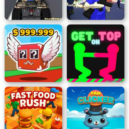
Corruptbox 3 x Sprunki
Sprunki Clicker
Tráfico en la Autopista
con ATV
Dude Theft Auto