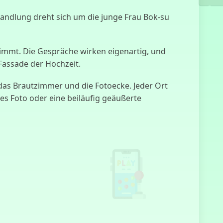
e Handlung dreht sich um die junge Frau Bok-su
Escape de la
Prisión de la
Abuela
timmt. Die Gespräche wirken eigenartig, und
Fassade der Hochzeit.
das Brautzimmer und die Fotoecke. Jeder Ort
Simulador de
es Foto oder eine beiläufig geäußerte
Sustos UCN
Maestro de
Marionetas
Cómo Salir
con una
Entidad