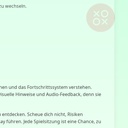
zu wechseln.
Combina
Fichas
Lizard Lizard
Clicker
hen und das Fortschrittssystem verstehen.
visuelle Hinweise und Audio-Feedback, denn sie
Lo que
Acecha Abajo
entdecken. Scheue dich nicht, Risiken
führen. Jede Spielsitzung ist eine Chance, zu