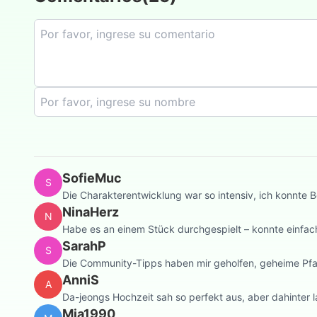
SofieMuc
S
Die Charakterentwicklung war so intensiv, ich konnte Bo
NinaHerz
N
Habe es an einem Stück durchgespielt – konnte einfach
SarahP
S
Die Community-Tipps haben mir geholfen, geheime Pf
AnniS
A
Da-jeongs Hochzeit sah so perfekt aus, aber dahinter la
Mia1990