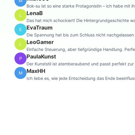
M
Bok-su ist so eine starke Protagonistin – ich habe mit ih
LenaB
L
Das hat mich schockiert! Die Hintergrundgeschichte wa
EvaTraum
E
Die Spannung hat bis zum Schluss nicht nachgelassen –
LeoGamer
L
Einfache Steuerung, aber tiefgründige Handlung. Perfe
PaulaKunst
P
Der Kunststil ist atemberaubend und passt perfekt zu
MaxHH
M
Ich liebe es, wie jede Entscheidung das Ende beeinflus