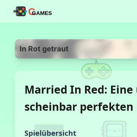
C
GAMES
In Rot getraut
Married In Red: Eine
scheinbar perfekten
Spielübersicht