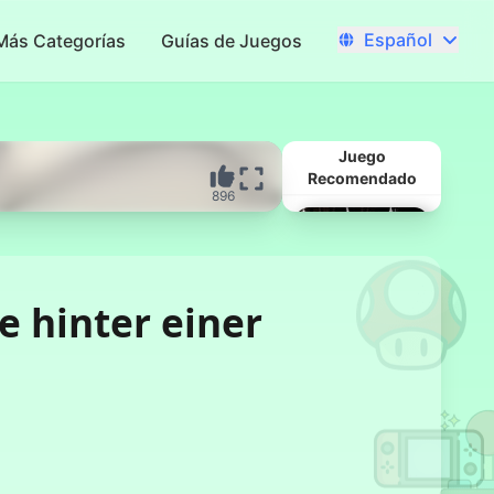
Español
Más Categorías
Guías de Juegos
Juego
Recomendado
896
e hinter einer
Kart de
Pesadilla