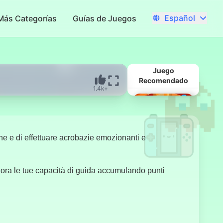
Español
Más Categorías
Guías de Juegos
Juego
Recomendado
1.4k+
e e di effettuare acrobazie emozionanti e
gliora le tue capacità di guida accumulando punti
Fast Food
Frenzy