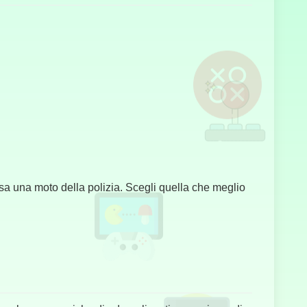
Carrera en
Autopista Pro
Conducción
de
Automóviles
clusa una moto della polizia. Scegli quella che meglio
CS Online
Héroe
Arquero