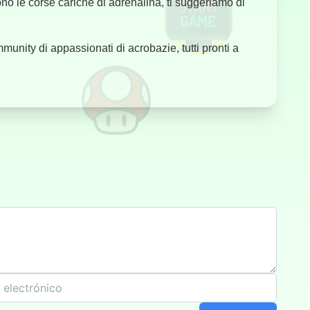
iono le corse cariche di adrenalina, ti suggeriamo di
munity di appassionati di acrobazie, tutti pronti a
Furia a la
Deriva
Tráfico en la
Autopista
Tráfico de
Motocicletas