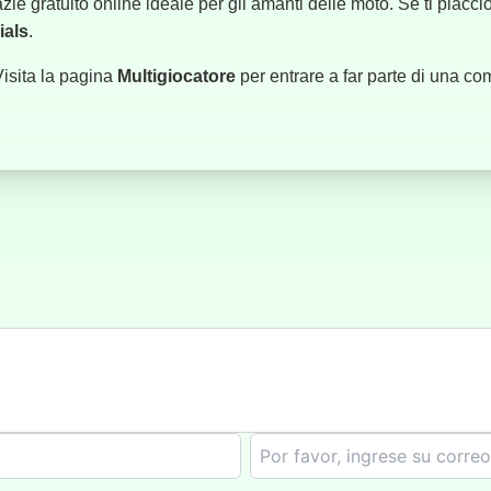
zie gratuito online ideale per gli amanti delle moto. Se ti piacc
ials
.
 Visita la pagina
Multigiocatore
per entrare a far parte di una com