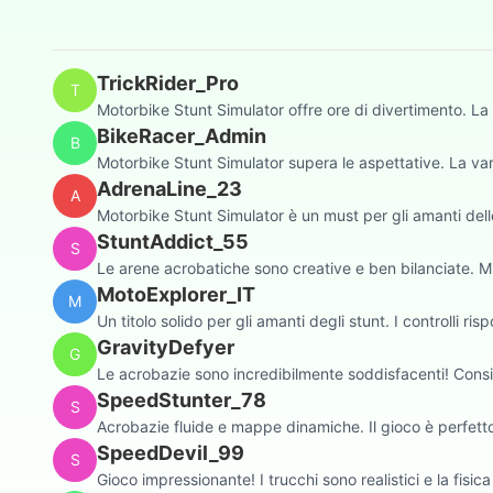
TrickRider_Pro
T
Motorbike Stunt Simulator offre ore di divertimento. La m
BikeRacer_Admin
B
Motorbike Stunt Simulator supera le aspettative. La var
AdrenaLine_23
A
Motorbike Stunt Simulator è un must per gli amanti delle
StuntAddict_55
S
Le arene acrobatiche sono creative e ben bilanciate. 
MotoExplorer_IT
M
Un titolo solido per gli amanti degli stunt. I controlli
GravityDefyer
G
Le acrobazie sono incredibilmente soddisfacenti! Consig
SpeedStunter_78
S
Acrobazie fluide e mappe dinamiche. Il gioco è perfetto 
SpeedDevil_99
S
Gioco impressionante! I trucchi sono realistici e la fisic