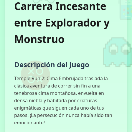
Carrera Incesante
entre Explorador y
Escape Road
Halloween
Monstruo
Granny
Descripción del Juego
Temple Run 2: Cima Embrujada traslada la
clásica aventura de correr sin fin a una
tenebrosa cima montañosa, envuelta en
Backrooms
densa niebla y habitada por criaturas
enigmáticas que siguen cada uno de tus
pasos. ¡La persecución nunca había sido tan
emocionante!
Caballero
Hueco