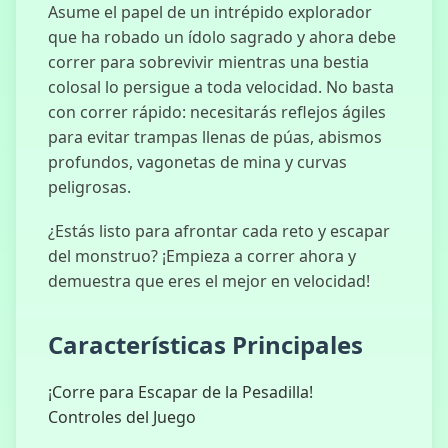
Asume el papel de un intrépido explorador
que ha robado un ídolo sagrado y ahora debe
correr para sobrevivir mientras una bestia
colosal lo persigue a toda velocidad. No basta
Bola de Fuego
con correr rápido: necesitarás reflejos ágiles
en Pila
para evitar trampas llenas de púas, abismos
profundos, vagonetas de mina y curvas
peligrosas.
Kuzbass
¿Estás listo para afrontar cada reto y escapar
Horror
del monstruo? ¡Empieza a correr ahora y
demuestra que eres el mejor en velocidad!
Características Principales
Escape Raid
¡Corre para Escapar de la Pesadilla!
Controles del Juego