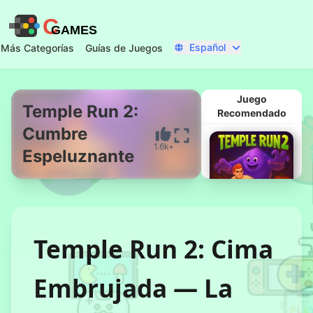
C
GAMES
Español
Más Categorías
Guías de Juegos
Juego
Temple Run 2:
Recomendado
Cumbre
Comenzar Ahora
1.6k+
Espeluznante
Temple Run 2: Cima
Temple Run 2:
Cumbre
Embrujada — La
Espeluznante