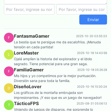
Enviar
FantasmaGamer
2025-10-20 03:55:33
F
La bestia que te persigue me da escalofríos. ¡Menuda
tensión en cada partida!
LoreMaster
2025-10-18 14:43:56
L
Ojalá amplíen la historia del explorador y el ídolo
sagrado. Tiene potencial para una gran saga.
FamiliaGamer
2025-10-18 05:26:28
F
Mis hijos y yo competimos por la mejor puntuación.
Diversión sana para toda la familia.
DiseñoLover
2025-10-16 15:30:24
D
Los gráficos de la montaña embrujada son
impresionantes. ¡Y eso que es un juego de navegador!
TácticoFPS
2025-08-31 05:06:13
T
Viniendo de juegos de disparos, me sorprende lo