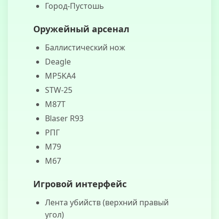
Город-Пустошь
Runner:
Autobús
Оружейный арсенал
Баллистический нож
Deagle
MP5KA4
STW-25
M87T
Blaser R93
РПГ
M79
M67
Игровой интерфейс
Лента убийств (верхний правый
угол)