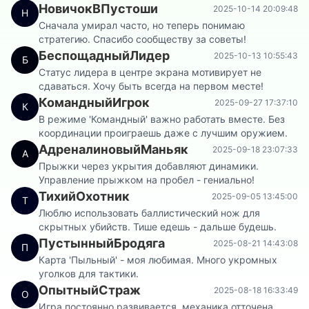
НовичокВПустоши
2025-10-14 20:09:48
Н
Сначала умирал часто, но теперь понимаю
стратегию. Спасибо сообществу за советы!
БеспощадныйЛидер
2025-10-13 10:55:43
Б
Статус лидера в центре экрана мотивирует не
сдаваться. Хочу быть всегда на первом месте!
КомандныйИгрок
2025-09-27 17:37:10
К
В режиме 'Командный' важно работать вместе. Без
координации проиграешь даже с лучшим оружием.
АдреналиновыйМаньяк
2025-09-18 23:07:33
А
Прыжки через укрытия добавляют динамики.
Управление прыжком на пробел - гениально!
ТихийОхотник
2025-09-05 13:45:00
Т
Люблю использовать баллистический нож для
скрытных убийств. Тише едешь - дальше будешь.
ПустынныйБродяга
2025-08-21 14:43:08
П
Карта 'Пыльный' - моя любимая. Много укромных
уголков для тактики.
ОпытныйСтраж
2025-08-18 16:33:49
О
Игра постоянно развивается, механика отточена.