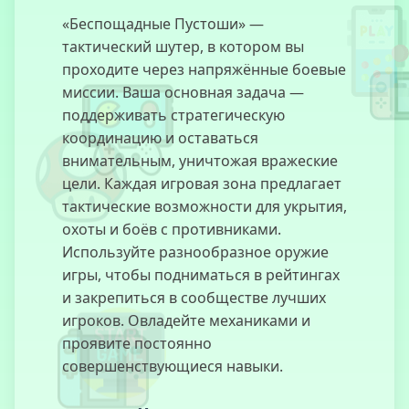
«Беспощадные Пустоши» —
тактический шутер, в котором вы
Francotirador
проходите через напряжённые боевые
Legendario
миссии. Ваша основная задача —
поддерживать стратегическую
координацию и оставаться
внимательным, уничтожая вражеские
цели. Каждая игровая зона предлагает
WarStrike
тактические возможности для укрытия,
охоты и боёв с противниками.
Используйте разнообразное оружие
игры, чтобы подниматься в рейтингах
Furia a la
и закрепиться в сообществе лучших
Deriva
игроков. Овладейте механиками и
проявите постоянно
совершенствующиеся навыки.
Fuerzas
Especiales
Enmascaradas