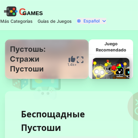
C
GAMES
Español
Más Categorías
Guías de Juegos
Juego
Пустошь:
Recomendado
Стражи
Comenzar Ahora
1.4k+
Пустоши
Беспощадные
Corruptbox 3
Пустоши
x Sprunki