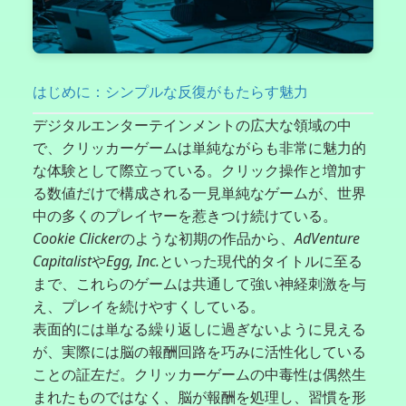
はじめに：シンプルな反復がもたらす魅力
デジタルエンターテインメントの広大な領域の中
で、クリッカーゲームは単純ながらも非常に魅力的
な体験として際立っている。クリック操作と増加す
る数値だけで構成される一見単純なゲームが、世界
中の多くのプレイヤーを惹きつけ続けている。
Cookie Clicker
のような初期の作品から、
AdVenture
Capitalist
や
Egg, Inc.
といった現代的タイトルに至る
まで、これらのゲームは共通して強い神経刺激を与
え、プレイを続けやすくしている。
表面的には単なる繰り返しに過ぎないように見える
が、実際には脳の報酬回路を巧みに活性化している
ことの証左だ。クリッカーゲームの中毒性は偶然生
まれたものではなく、脳が報酬を処理し、習慣を形