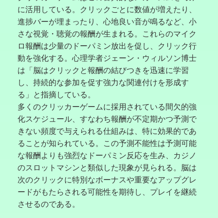
に活用している。クリックごとに数値が増えたり、
進捗バーが埋まったり、心地良い音が鳴るなど、小
さな視覚・聴覚の報酬が生まれる。これらのマイク
ロ報酬は少量のドーパミン放出を促し、クリック行
動を強化する。心理学者ジェーン・ウィルソン博士
は「脳はクリックと報酬の結びつきを迅速に学習
し、持続的な参加を促す強力な関連付けを形成す
る」と指摘している。
多くのクリッカーゲームに採用されている間欠的強
化スケジュール、すなわち報酬が不定期かつ予測で
きない頻度で与えられる仕組みは、特に効果的であ
ることが知られている。この予測不能性は予測可能
な報酬よりも強烈なドーパミン反応を生み、カジノ
のスロットマシンと類似した現象が見られる。脳は
次のクリックに特別なボーナスや重要なアップグレ
ードがもたらされる可能性を期待し、プレイを継続
させるのである。