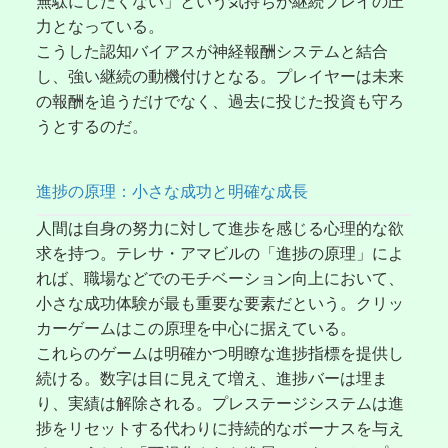
無駄にしたくない」という気持ちが継続プレイの圧
力となっている。
こうした認知バイアスが神経報酬システムと結合
し、強い継続の動機付けとなる。プレイヤーは未来
の報酬を追うだけでなく、過去に投じた投資も守ろ
うとするのだ。
進捗の原理：小さな成功と明確な成長
人間は自身の努力に対して進歩を感じる心理的な欲
求を持つ。テレサ・アマビルの「進捗の原理」によ
れば、職場などでのモチベーション向上において、
小さな成功体験が最も重要な要素だという。クリッ
カーゲームはこの原理を中心に据えている。
これらのゲームは明確かつ明瞭な進捗指標を提供し
続ける。数字は目に見えて増え、進捗バーは埋ま
り、実績は解除される。プレステージシステムは進
捗をリセットする代わりに持続的なボーナスを与え