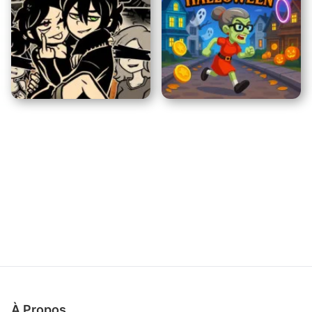
Simulateur de Cascade
Évasion de l'École de
Motocyclette
Barry
Angry Gran Run :
Marié en Rouge
Halloween
À Propos