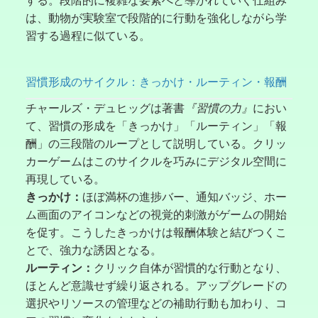
する。段階的に複雑な要素へと導かれていく仕組み
は、動物が実験室で段階的に行動を強化しながら学
習する過程に似ている。
習慣形成のサイクル：きっかけ・ルーティン・報酬
チャールズ・デュヒッグは著書
『習慣の力』
におい
て、習慣の形成を「きっかけ」「ルーティン」「報
酬」の三段階のループとして説明している。クリッ
カーゲームはこのサイクルを巧みにデジタル空間に
再現している。
きっかけ：
ほぼ満杯の進捗バー、通知バッジ、ホー
ム画面のアイコンなどの視覚的刺激がゲームの開始
を促す。こうしたきっかけは報酬体験と結びつくこ
とで、強力な誘因となる。
ルーティン：
クリック自体が習慣的な行動となり、
ほとんど意識せず繰り返される。アップグレードの
選択やリソースの管理などの補助行動も加わり、コ