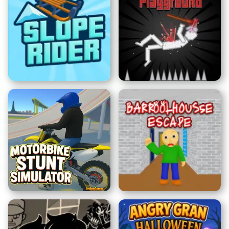
Courseur d'Autoroute
Five Nights at Freddy's 3
Pro
Terrain de Jeu de
Cavalier de Pente
Pantins