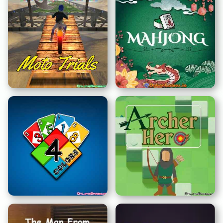
Lamu Affamé
Italian Brainrot Clicker 2
Moto Trials
Mah-jong