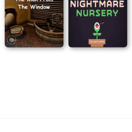
Quatre Couleurs
Héros Archer
Pouponnière
L'Homme à la Fenêtre
Cauchemardesque