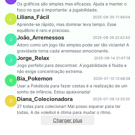
Os gráficos são simples mas eficazes. Ajuda a manter o
foco no que é importante: a jogabilidade.
Liliana_Fácil
2025-08-30 11:46:04
L
Aprende-se rápido, mas dominar leva tempo. Esse
equilíbrio é raro e precioso.
João_Arremessos
2025-08-26 22:42:43
J
Adoro como um jogo tão simples pode ser tão viciante! A
gravidade torna cada arremesso emocionante.
Jorge_Relax
2025-08-14 21:47:18
J
Jogo perfeito para descontrair. A jogabilidade é fluida e
não exige concentração extrema.
Bia_Pokemon
2025-07-15 13:48:38
B
Usar a Pokébola para fazer cestas é a realização de um
sonho de infância. Estou apaixonada!
Diana_Colecionadora
2025-07-08 13:35:20
D
27 bolas para colecionar! Mal posso esperar para ter
todas. A de voleibol é ótima para mudar o ritmo.
Charger plus