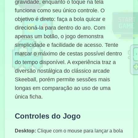
gravidade, enquanto o toque na tela
funciona como seu único controle. O
Dessus-
objetivo é direto: faça a bola quicar e
Dessous
direcioná-la para dentro do aro. Com
apenas um botão, o jogo demonstra
simplicidade e facilidade de acesso. Tente
Courseur
d'Autoroute
marcar o máximo de cestas possível dentro
Pro
do tempo disponível. A experiência traz a
diversão nostálgica do clássico arcade
Skeeball, porém permite sessões mais
longas em comparação ao uso de uma
CS En ligne
única ficha.
Controles do Jogo
Panier
Desktop:
Clique com o mouse para lançar a bola
Cerceau