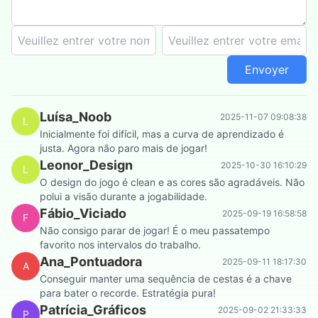
Envoyer
Luísa_Noob
2025-11-07 09:08:38
L
Inicialmente foi difícil, mas a curva de aprendizado é
justa. Agora não paro mais de jogar!
Leonor_Design
2025-10-30 16:10:29
L
O design do jogo é clean e as cores são agradáveis. Não
polui a visão durante a jogabilidade.
Fábio_Viciado
2025-09-19 16:58:58
F
Não consigo parar de jogar! É o meu passatempo
favorito nos intervalos do trabalho.
Ana_Pontuadora
2025-09-11 18:17:30
A
Conseguir manter uma sequência de cestas é a chave
para bater o recorde. Estratégia pura!
Patrícia_Gráficos
2025-09-02 21:33:33
P