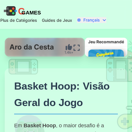
C
GAMES
Français
Plus de Catégories
Guides de Jeux
Jeu Recommandé
Aro da Cesta
1.4k+
Commencer Maintenant
Basket Hoop: Visão
Geral do Jogo
Capybara
Clicker Pro
Em
Basket Hoop
, o maior desafio é a