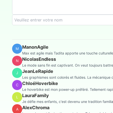
ManonAgile
M
Max est agile mais Tadita apporte une touche culturelle
NicolasEndless
N
Le mode sans fin est captivant. On veut toujours battr
JeanLeRapide
J
Les graphismes sont colorés et fluides. La mécanique 
ChloéHoverbike
C
Le hoverbike est mon power-up préféré. Tellement rap
LauraFamily
L
Je défie mes enfants, c'est devenu une tradition famili
AlexChroma
A