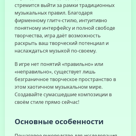
стремится выйти за рамки традиционных
музыкальных правил. Благодаря
фирменному глитч-стилю, интуитивно
Simulateur de
понятному интерфейсу и полной свободе
Sursauts UCN
творчества, игра даёт возможность
раскрыть ваш творческий потенциал и
наслаждаться музыкой по-своему.
Maître
В игре нет понятий «правильно» или
Marionnettiste
«неправильно», существует лишь
безграничное творческое пространство в
этом хаотичном музыкальном мире.
Создавайте сумасшедшие композиции в
своём стиле прямо сейчас!
Frappe le Pote
Основные особенности
Sprunki Phase
Пошаговое руководство для исследования