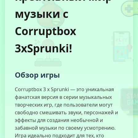
Académie des
музыки с
Chats
Magiques 2
Corruptbox
3xSprunki!
Forces
Spéciales
Masquées
Обзор игры
Cuby Road
Corruptbox 3 x Sprunki — это уникальная
Halloween
фанатская версия в серии музыкальных
творческих игр, где пользователи могут
свободно смешивать звуки, персонажей и
Fusion des
эффекты для создания необычной и
Gars Italian
забавной музыки по своему усмотрению.
Brainrot
Игра идеально подходит для тех, кто