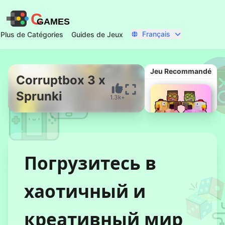
C
GAMES
Français
Plus de Catégories
Guides de Jeux
Jeu Recommandé
Corruptbox 3 x
Sprunki
1.3k+
Commencer Maintenant
Погрузитесь в
Clicker
хаотичный и
Chicken
Jockey
креативный мир