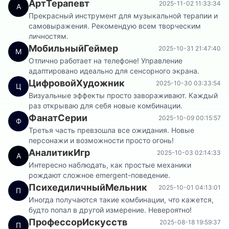
АртТерапевт
2025-11-02 11:33:34
А
Прекрасный инструмент для музыкальной терапии и
самовыражения. Рекомендую всем творческим
личностям.
МобильныйГеймер
2025-10-31 21:47:40
М
Отлично работает на телефоне! Управление
адаптировано идеально для сенсорного экрана.
ЦифровойХудожник
2025-10-30 03:33:54
Ц
Визуальные эффекты просто завораживают. Каждый
раз открываю для себя новые комбинации.
ФанатСерии
2025-10-09 00:15:57
Ф
Третья часть превзошла все ожидания. Новые
персонажи и возможности просто огонь!
АналитикИгр
2025-10-03 02:14:33
А
Интересно наблюдать, как простые механики
рождают сложное emergent-поведение.
ПсихедиличныйМельник
2025-10-01 04:13:01
П
Иногда получаются такие комбинации, что кажется,
будто попал в другой измерение. Невероятно!
ПрофессорИскусств
2025-08-18 19:59:37
П