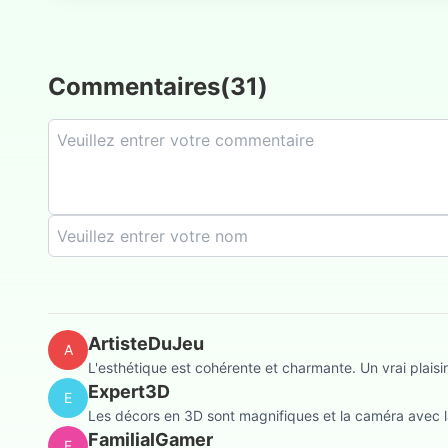
Commentaires
(
31
)
ArtisteDuJeu
A
L'esthétique est cohérente et charmante. Un vrai plaisir
Expert3D
E
Les décors en 3D sont magnifiques et la caméra avec l
FamilialGamer
F