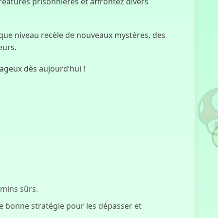
réatures prisonnières et affrontez divers
Kart
Cauchemardesque
haque niveau recèle de nouveaux mystères, des
eurs.
FNF :
ageux dès aujourd’hui !
Everywhere At
The End Of
Funk
Simulateur de
Chat
emins sûrs.
Forces
Spéciales
ne bonne stratégie pour les dépasser et
Masquées