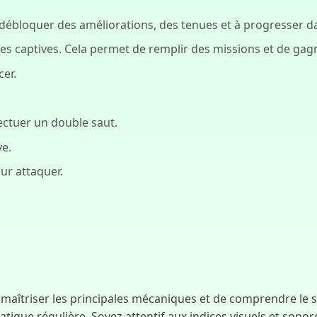
 débloquer des améliorations, des tenues et à progresser da
illes captives. Cela permet de remplir des missions et de g
cer.
ectuer un double saut.
ve.
ur attaquer.
de maîtriser les principales mécaniques et de comprendre le
pratique régulière. Soyez attentif aux indices visuels et son