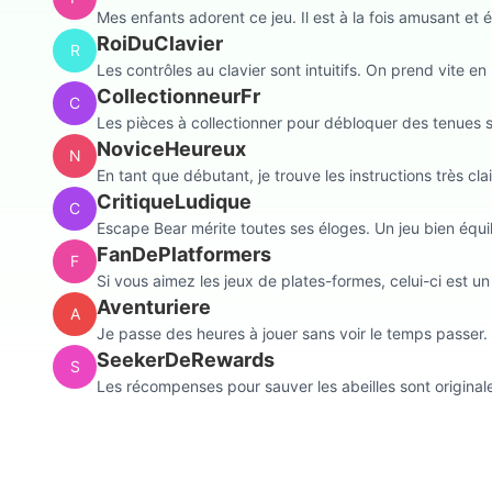
Mes enfants adorent ce jeu. Il est à la fois amusant et é
RoiDuClavier
R
Les contrôles au clavier sont intuitifs. On prend vite en 
CollectionneurFr
C
Les pièces à collectionner pour débloquer des tenues s
NoviceHeureux
N
En tant que débutant, je trouve les instructions très cla
CritiqueLudique
C
Escape Bear mérite toutes ses éloges. Un jeu bien équi
FanDePlatformers
F
Si vous aimez les jeux de plates-formes, celui-ci est un
Aventuriere
A
Je passe des heures à jouer sans voir le temps passer. 
SeekerDeRewards
S
Les récompenses pour sauver les abeilles sont originale