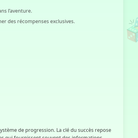
ns l’aventure.
agner des récompenses exclusives.
Simulateur de
Sursauts UCN
Programme de
Dépense
Humaine
 système de progression. La clé du succès repose
ores qui fournissent souvent des informations