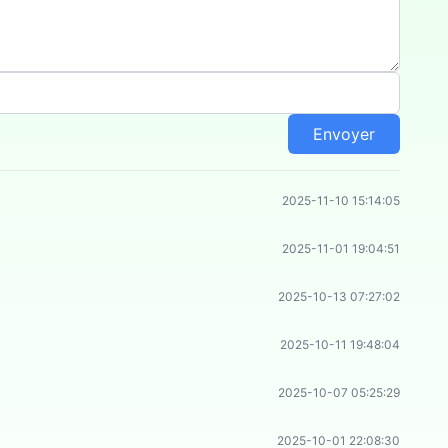
Solitaire
Match de
Tuiles
Envoyer
2025-11-10 15:14:05
2025-11-01 19:04:51
2025-10-13 07:27:02
2025-10-11 19:48:04
2025-10-07 05:25:29
2025-10-01 22:08:30