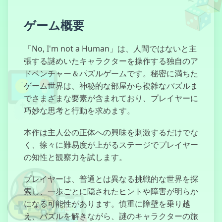
ゲーム概要
Glissade dans
les Bois
「No, I'm not a Human」は、人間ではないと主
張する謎めいたキャラクターを操作する独自のア
ドベンチャー＆パズルゲームです。秘密に満ちた
Temple Run 2
: Sommet
ゲーム世界は、神秘的な部屋から複雑なパズルま
Effrayant
でさまざまな要素が含まれており、プレイヤーに
巧妙な思考と行動を求めます。
本作は主人公の正体への興味を刺激するだけでな
Kart
く、徐々に難易度が上がるステージでプレイヤー
Cauchemardesqu
の知性と観察力を試します。
プレイヤーは、普通とは異なる挑戦的な世界を探
索し、一歩ごとに隠されたヒントや障害が明らか
Five Nights at
になる可能性があります。慎重に障壁を乗り越
Candy's
え、パズルを解きながら、謎のキャラクターの旅