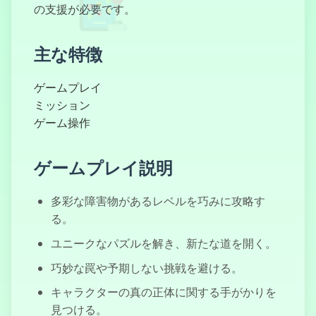
の支援が必要です。
主な特徴
Bloc Blast
ゲームプレイ
ミッション
ゲーム操作
WarStrike
ゲームプレイ説明
多彩な障害物があるレベルを巧みに攻略す
る。
Je ne suis pas
un Robot
ユニークなパズルを解き、新たな道を開く。
巧妙な罠や予期しない挑戦を避ける。
キャラクターの真の正体に関する手がかりを
見つける。