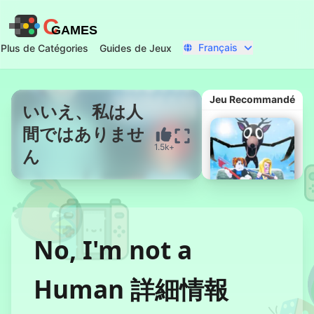
C
GAMES
Français
Plus de Catégories
Guides de Jeux
Jeu Recommandé
いいえ、私は人
間ではありませ
Commencer Maintenant
1.5k+
ん
No, I'm not a
99 Nuits dans
la Forêt
Human 詳細情報