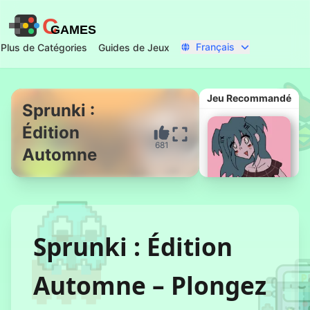
C
GAMES
Français
Plus de Catégories
Guides de Jeux
Jeu Recommandé
Sprunki :
Édition
Commencer Maintenant
681
Automne
Sprunki : Édition
Jeux Flash de
Lacey
Automne – Plongez