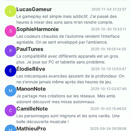
LucasGameur
2025-11-04 21:22:57
L
Le gameplay est simple mais addictif. J'ai passé des
heures à mixer des sons sans m'en rendre compte.
SophieHarmonie
2025-10-30 15:33:11
S
Les couleurs chaudes de l'automne rendent l'interface
agréable. On se sent enveloppé par l'ambiance.
PaulTunes
2025-10-16 05:14:30
P
La compatibilité avec différents appareils est un gros
plus. Je joue sur PC et tablette sans problème.
ÉlodieRêve
2025-10-15 12:03:47
É
Les mécaniques avancées ajoutent de la profondeur. On
ne s'ennuie jamais même après des heures de jeu.
ManonNote
2025-10-12 03:57:49
M
Je partage mes créations sur les réseaux. Mes amis
adorent découvrir mes mixes automnaux.
CamilleNote
2025-10-03 15:46:05
C
Les personnages sont mignons et les sons variés. Une
belle découverte musicale !
MathieuPro
2025-09-24 06:59:06
M