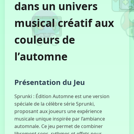
dans un univers
Corruptbox 3
musical créatif aux
x Sprunki
couleurs de
Forces
Spéciales
l’automne
Masquées
Présentation du Jeu
Incredibox
Sprunki
Sprunki : Édition Automne est une version
spéciale de la célèbre série Sprunki,
proposant aux joueurs une expérience
musicale unique inspirée par l’ambiance
automnale. Ce jeu permet de combiner
Frappe le Pote
librement sons, rythmes et effets pour