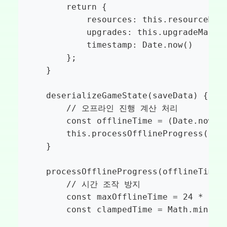
        return {

            resources: this.resourceMana
            upgrades: this.upgradeManage
            timestamp: Date.now()

        };

    }

    deserializeGameState(saveData) {

        // 오프라인 진행 계산 처리

        const offlineTime = (Date.now() 
        this.processOfflineProgress(offl
    }

    processOfflineProgress(offlineTime, 
        // 시간 조작 방지

        const maxOfflineTime = 24 * 60
        const clampedTime = Math.min(off