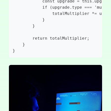
            const upgrade = this.upgrade
            if (upgrade.type === 'multip
                totalMultiplier *= upgra
            }

        }

        return totalMultiplier;

    }

}