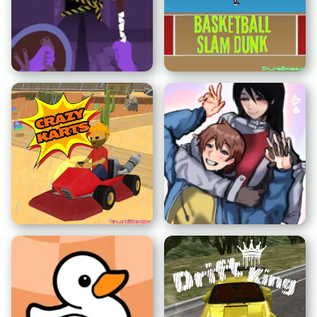
드리프트 라이더
에디스 자동차 시뮬레이터
고브든
농구 슬램덩크