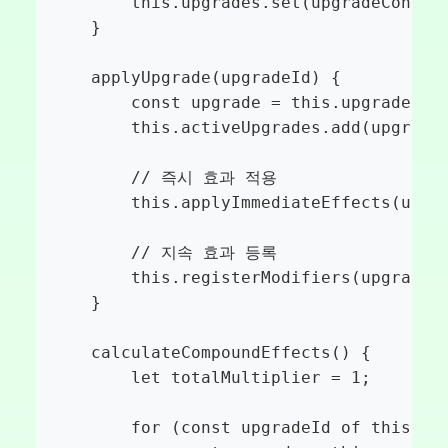
        this.upgrades.set(upgradeConfig.
    }

    applyUpgrade(upgradeId) {

        const upgrade = this.upgrades.ge
        this.activeUpgrades.add(upgradeI
        // 즉시 효과 적용

        this.applyImmediateEffects(upgra
        // 지속 효과 등록

        this.registerModifiers(upgrade);
    }

    calculateCompoundEffects() {

        let totalMultiplier = 1;

        for (const upgradeId of this.act