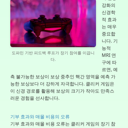
강화의
신경학
적 효과
는 매우
중요합
니다. 기
능적
도파민 기반 피드백 루프가 장기 참여를 이끕니
MRI 연
다.
구에 따
르면, 예
측 불가능한 보상이 보상 중추인 핵간 영역을 예측 가
능한 보상보다 더 강하게 자극합니다. 클리커 게임은
이 신경 경로를 활용해 보상의 크기가 작아도 만족스
러운 경험을 선사합니다.
기부 효과와 매몰 비용의 오류
기부 효과와 매몰 비용 오류는 클리커 게임의 장기 참