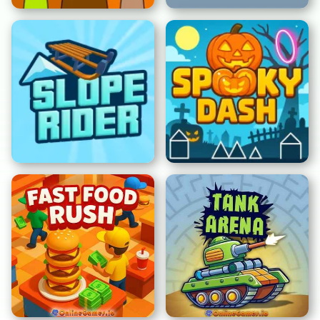
스프런키: 가을 에디션
쉐도우 밀크 돌보기
슬로프 라이더
스푸키 대시