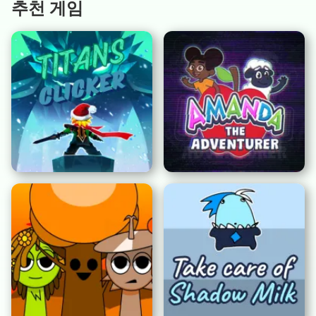
추천 게임
타이탄즈 클리커
어맨더 디 어드벤처러