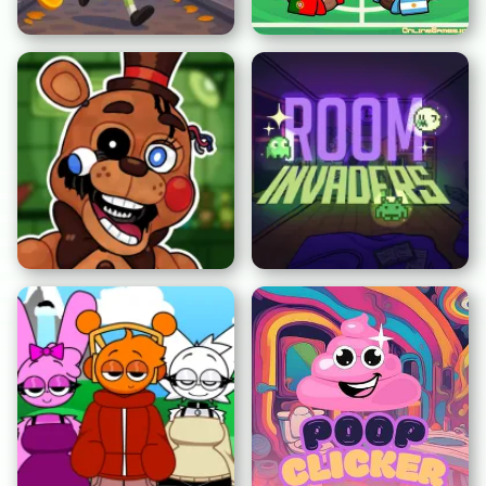
앵그리 할매런: 할로윈
프리스타일 축구 2022
프레디의 피자 가게 5일밤
4
룸 인베이더즈