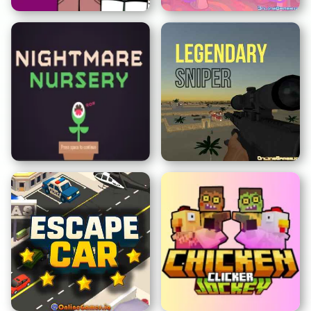
스프런키 페이즈 777
똥 클릭커
나이트메어 보육실
전설의 저격수