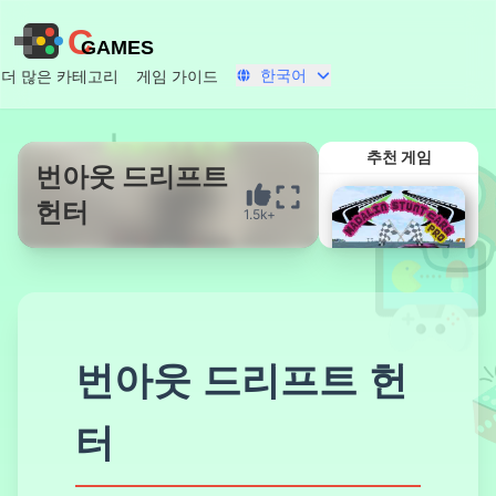
C
GAMES
한국어
더 많은 카테고리
게임 가이드
추천 게임
번아웃 드리프트
헌터
1.5k+
지금 시작
번아웃 드리프트 헌
마달린 스턴트
터
카 프로