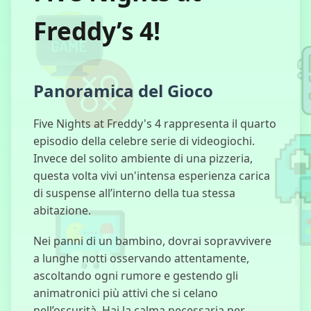
Freddy’s 4!
학교생음 탈출
Panoramica del Gioco
프레디의 피자
Five Nights at Freddy's 4 rappresenta il quarto
가게 5일밤 4
episodio della celebre serie di videogiochi.
Invece del solito ambiente di una pizzeria,
questa volta vivi un'intensa esperienza carica
di suspense all’interno della tua stessa
나이트메어 카
abitazione.
트
Nei panni di un bambino, dovrai sopravvivere
a lunghe notti osservando attentamente,
ascoltando ogni rumore e gestendo gli
엘리베이터 히
animatronici più attivi che si celano
치
nell’oscurità. Hai la calma necessaria per