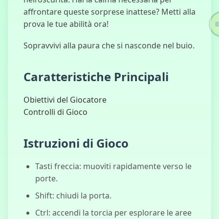
affrontare queste sorprese inattese? Metti alla
prova le tue abilità ora!
Sopravvivi alla paura che si nasconde nel buio.
룸 인베이더즈
Caratteristiche Principali
Obiettivi del Giocatore
베드 페어런팅
Controlli di Gioco
Istruzioni di Gioco
프레디의 피자
가게 5일밤 3
Tasti freccia: muoviti rapidamente verso le
porte.
Shift: chiudi la porta.
Ctrl: accendi la torcia per esplorare le aree
휴먼 익스펜디