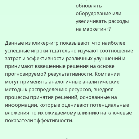
обновлять
оборудование или
увеличивать расходы
на маркетинг?
Данные из кликер-игр показывают, что наиболее
успешные игроки тщательно изучают соотношение
затрат и эффективности различных улучшений и
принимают взвешенные решения на основе
прогнозируемой результативности. Компании
могут применять аналогичные аналитические
методы к распределению ресурсов, внедряя
процессы принятия решений, основанные на
информации, которые оценивают потенциальные
вложения по их ожидаемому влиянию на ключевые
показатели эффективности.