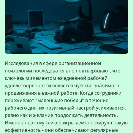
Исследования в сфере организационной
психологии последовательно подтверждают, что
ключевым элементом ежедневной рабочей
удовлетворенности является чувство значимого
продвижения в важной работе. Когда сотрудники
переживают "маленькие победы" в течение
рабочего дня, их позитивный настрой усиливается,
равно как и желание продолжать деятельность.
Именно поэтому кликер-игры демонстрируют такую
эффективность - они обеспечивают регулярные