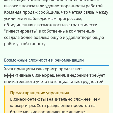
высокие показатели удовлетворенности работой.
Команда продаж сообщила, что четкая связь между
усилиями и наблюдаемым прогрессом,
объединенная с возможностью стратегически
"инвестировать" в собственные компетенции,
создала более вовлекающую и удовлетворяющую
рабочую обстановку.
Возможные сложности и рекомендации
Хотя принципы кликер-игр предлагают
эффективные бизнес-решения, внедрение требует
внимательного учета потенциальных трудностей:
Предотвращение упрощения
Бизнес-контексты значительно сложнее, чем
кликер-игры. Хотя разделение проектов на
более мелкие составляющие является