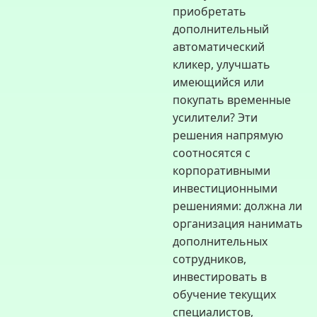
приобретать
дополнительный
автоматический
кликер, улучшать
имеющийся или
покупать временные
усилители? Эти
решения напрямую
соотносятся с
корпоративными
инвестиционными
решениями: должна ли
организация нанимать
дополнительных
сотрудников,
инвестировать в
обучение текущих
специалистов,