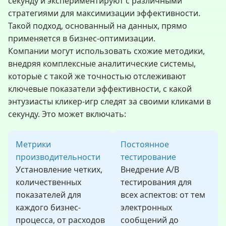
секунду и экспериментируют с различными
стратегиями для максимизации эффективности.
Такой подход, основанный на данных, прямо
применяется в бизнес-оптимизации.
Компании могут использовать схожие методики,
внедряя комплексные аналитические системы,
которые с такой же точностью отслеживают
ключевые показатели эффективности, с какой
энтузиасты кликер-игр следят за своими кликами в
секунду. Это может включать:
Метрики
Постоянное
производительности
тестирование
Установление четких,
Внедрение A/B
количественных
тестирования для
показателей для
всех аспектов: от тем
каждого бизнес-
электронных
процесса, от расходов
сообщений до