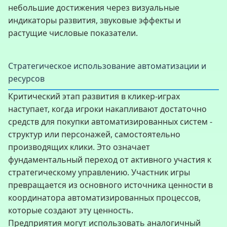
небольшие достижения через визуальные
индикаторы развития, звуковые эффекты и
растущие числовые показатели.
Стратегическое использование автоматизации и
ресурсов
Критический этап развития в кликер-играх
наступает, когда игроки накапливают достаточно
средств для покупки автоматизированных систем -
структур или персонажей, самостоятельно
производящих клики. Это означает
фундаментальный переход от активного участия к
стратегическому управлению. Участник игры
превращается из основного источника ценности в
координатора автоматизированных процессов,
которые создают эту ценность.
Предприятия могут использовать аналогичный