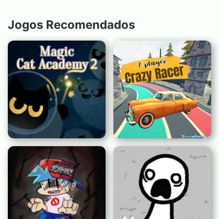
Jogos Recomendados