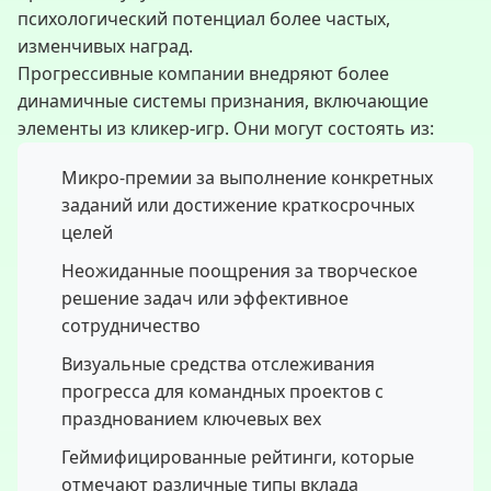
психологический потенциал более частых,
изменчивых наград.
Прогрессивные компании внедряют более
динамичные системы признания, включающие
элементы из кликер-игр. Они могут состоять из:
Микро-премии за выполнение конкретных
заданий или достижение краткосрочных
целей
Неожиданные поощрения за творческое
решение задач или эффективное
сотрудничество
Визуальные средства отслеживания
прогресса для командных проектов с
празднованием ключевых вех
Геймифицированные рейтинги, которые
отмечают различные типы вклада