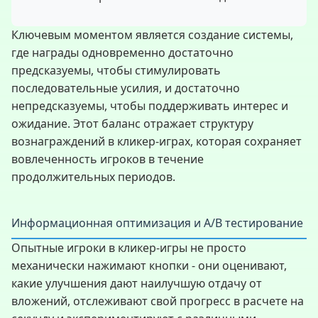
Ключевым моментом является создание системы,
где награды одновременно достаточно
предсказуемы, чтобы стимулировать
последовательные усилия, и достаточно
непредсказуемы, чтобы поддерживать интерес и
ожидание. Этот баланс отражает структуру
вознаграждений в кликер-играх, которая сохраняет
вовлеченность игроков в течение
продолжительных периодов.
Информационная оптимизация и A/B тестирование
Опытные игроки в кликер-игры не просто
механически нажимают кнопки - они оценивают,
какие улучшения дают наилучшую отдачу от
вложений, отслеживают свой прогресс в расчете на