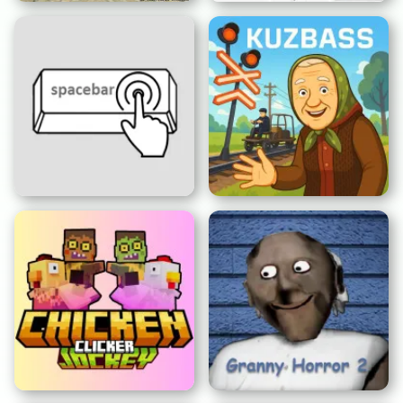
Simulador de GTA
Colorir FNAF PG
Clicker da Barra de
Espaço
Terror de Kuzbass