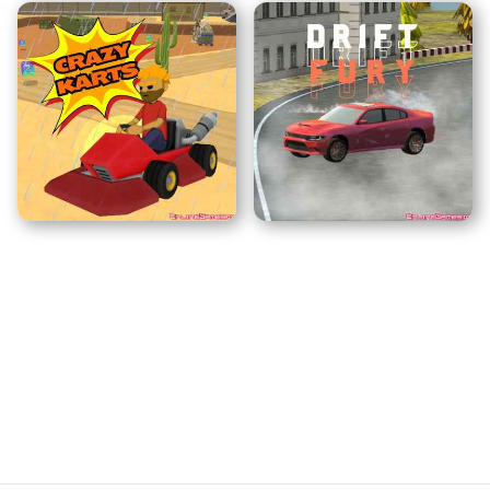
Clicker do Galinha
Jóquei
Terror da Vovó 2
Corrida Maluca
Fúria da Derrapagem