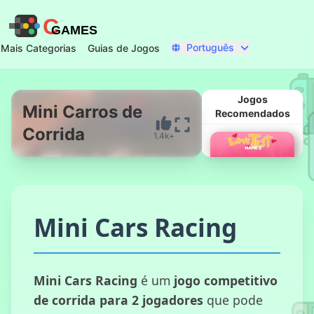
C
GAMES
Português
Mais Categorias
Guias de Jogos
Jogos
Mini Carros de
Recomendados
Corrida
1.4k+
Começar Agora
Mini Cars Racing
Teste do
Mini Cars Racing
é um
jogo competitivo
Amor
de corrida para 2 jogadores
que pode