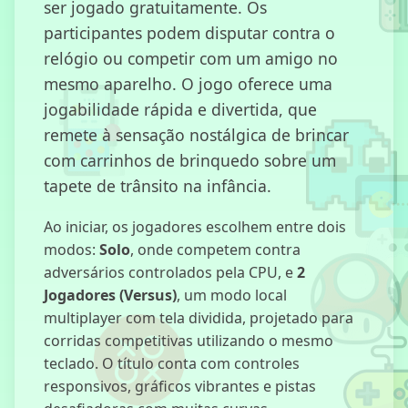
ser jogado gratuitamente. Os
participantes podem disputar contra o
relógio ou competir com um amigo no
Madalin Stunt
Cars Pro
mesmo aparelho. O jogo oferece uma
jogabilidade rápida e divertida, que
remete à sensação nostálgica de brincar
com carrinhos de brinquedo sobre um
Chuva de 78
tapete de trânsito na infância.
Horas
Ao iniciar, os jogadores escolhem entre dois
modos:
Solo
, onde competem contra
adversários controlados pela CPU, e
2
Cidade do
Jogadores (Versus)
, um modo local
Esgotamento
multiplayer com tela dividida, projetado para
corridas competitivas utilizando o mesmo
teclado. O título conta com controles
responsivos, gráficos vibrantes e pistas
Herói Arqueiro