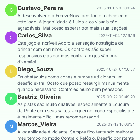
Gustavo_Pereira
2025-11-05 05:00:24
G
A desenvolvedora FreezeNova acertou em cheio com
este jogo. A jogabilidade é fluida e os visuais são
agradáveis. Mal posso esperar por mais atualizações!
Carlos_Silva
2025-11-04 12:19:19
C
Este jogo é incrível! Adoro a sensação nostálgica de
brincar com carrinhos. Os controles são super
responsivos e as corridas contra amigos são pura
diversão!
Diego_Souza
2025-10-24 04:56:37
D
Os obstáculos como cones e rampas adicionam um
desafio extra. Gosto que posso ressurgir manualmente
quando necessário. Controles muito bem pensados.
Beatriz_Oliveira
2025-09-22 00:49:20
B
As pistas são muito criativas, especialmente a Loucura
da Ponte com seus saltos. Joguei no modo Especialista e
é realmente difícil, mas recompensador!
Marcos_Vieira
2025-09-12 16:06:34
M
A jogabilidade é viciante! Sempre fico tentando melhorar
meu tempo no modo Contra o Relógio. Desafio constante