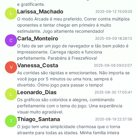
e gratificante.
Larissa_Machado
2025-09-12 15:09:25
L
O modo Arcade é meu preferido. Correr contra múltiplos
oponentes e tentar chegar em primeiro é muito
estimulante. Jogo altamente recomendado!
Carla_Monteiro
2025-09-09 18:28:13
C
O fato de ser um jogo de navegador e tão bem polido é
impressionante. Carrega rápido e funciona
perfeitamente. Parabéns à FreezeNova!
Vanessa_Costa
2025-09-06 09:02:07
V
As corridas são rápidas e emocionantes. Não importa se
você joga por 5 minutos ou uma hora, sempre é
divertido. Ótimo jogo para passar o tempo!
Leonardo_Dias
2025-08-30 17:05:41
L
Os gráficos são coloridos e alegres, combinando
perfeitamente com o tema do jogo. Uma experiência
visual muito agradável.
Thiago_Santana
2025-08-19 22:37:56
T
O jogo tem uma simplicidade charmosa que o torna
atraente para todas as idades. Minha família inteira