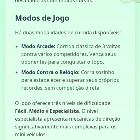
desafiadoras com muitas curvas.
Modos de Jogo
Cidade da
Há duas modalidades de corrida disponíveis:
Máfia
Modo Arcade:
Corrida clássica de 3 voltas
contra vários competidores. Vença seus
oponentes para conquistar o topo.
Fúria da
Modo Contra o Relógio:
Corra sozinho
Derrapagem
para estabelecer e superar seus próprios
recordes, sem competição direta.
O jogo oferece três níveis de dificuldade:
Basquetebol
Fácil
,
Médio
e
Especialista
. O nível
Enterrada
especialista apresenta mecânicas de direção
significativamente mais complexas para os
mini veículos.