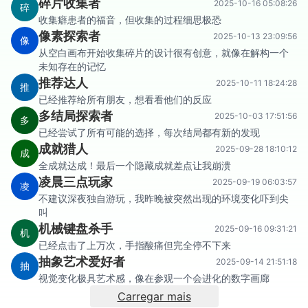
碎片收集者
2025-10-16 05:08:26
碎
收集癖患者的福音，但收集的过程细思极恐
像素探索者
2025-10-13 23:09:56
像
从空白画布开始收集碎片的设计很有创意，就像在解构一个
未知存在的记忆
推荐达人
2025-10-11 18:24:28
推
已经推荐给所有朋友，想看看他们的反应
多结局探索者
2025-10-03 17:51:56
多
已经尝试了所有可能的选择，每次结局都有新的发现
成就猎人
2025-09-28 18:10:12
成
全成就达成！最后一个隐藏成就差点让我崩溃
凌晨三点玩家
2025-09-19 06:03:57
凌
不建议深夜独自游玩，我昨晚被突然出现的环境变化吓到尖
叫
机械键盘杀手
2025-09-16 09:31:21
机
已经点击了上万次，手指酸痛但完全停不下来
抽象艺术爱好者
2025-09-14 21:51:18
抽
视觉变化极具艺术感，像在参观一个会进化的数字画廊
Carregar mais