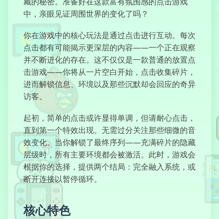
藏的秘密。准备好在这款富有氛围感的点击游戏
中，亲眼见证周围世界的变化了吗？
O Circo dos
你在游戏中的核心玩法是通过点击进行互动。每次
Aberrações
点击都有可能揭示更深层的内容——一个正在观察
并不断进化的存在。这不仅仅是一款普通的放置点
击游戏——你将从一片空白开始，点击收集碎片，
进而解锁信息、环境以及那些沉默却会回应的奇异
访客。
Vovó
起初，简单的点击或许显得单调，但请耐心点击，
直到第一个特效出现。无需过分关注那些细微的音
效变化。当你解锁了最终序列——充满碎片的隐藏
Terror de
层级时，所有主要环境都会被激活。此时，游戏会
Kuzbass
根据你的选择，提供两个结局：完全融入系统，或
断开连接以暂停循环。
核心特色
Cuby Road
Halloween