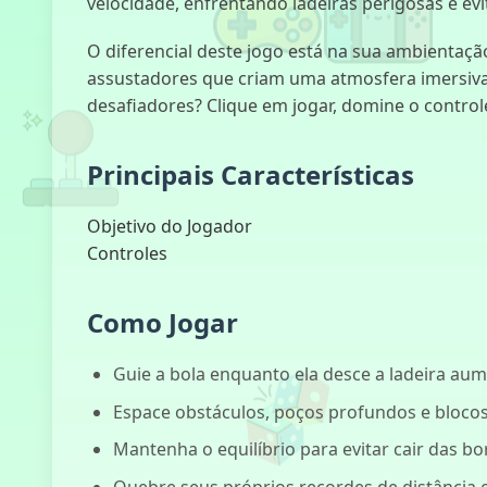
velocidade, enfrentando ladeiras perigosas e e
O diferencial deste jogo está na sua ambientaçã
assustadores que criam uma atmosfera imersiva 
desafiadores? Clique em jogar, domine o control
Principais Características
Objetivo do Jogador
Controles
Como Jogar
Guie a bola enquanto ela desce a ladeira au
Espace obstáculos, poços profundos e bloco
Mantenha o equilíbrio para evitar cair das bo
Quebre seus próprios recordes de distância 