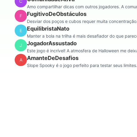
C
Amo compartilhar dicas com outros jogadores. A comun
FugitivoDeObstáculos
F
Desviar dos poços e cubos requer muita concentração.
EquilibristaNato
E
Manter a bola na trilha é mais desafiador do que parece
JogadorAssustado
J
Este jogo é incrível! A atmosfera de Halloween me dei
AmanteDeDesafios
A
Slope Spooky é o jogo perfeito para testar seus limites