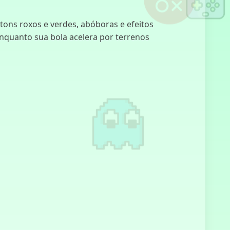
tons roxos e verdes, abóboras e efeitos
Five Nights at
nquanto sua bola acelera por terrenos
Freddy's 4
Five Nights at
Candy's
Simulador de
Gato
Cavaleiro
Vazio