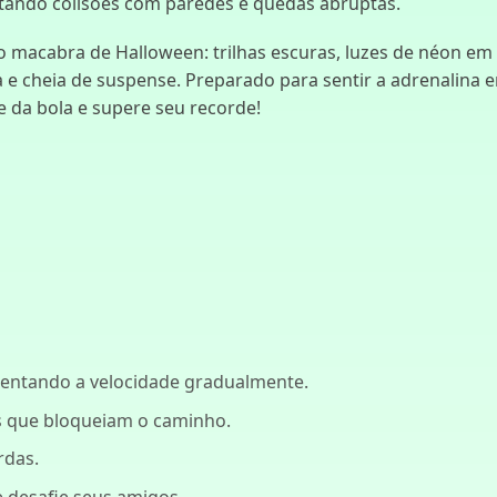
vitando colisões com paredes e quedas abruptas.
o macabra de Halloween: trilhas escuras, luzes de néon em 
e cheia de suspense. Preparado para sentir a adrenalina e
e da bola e supere seu recorde!
mentando a velocidade gradualmente.
s que bloqueiam o caminho.
rdas.
e desafie seus amigos.