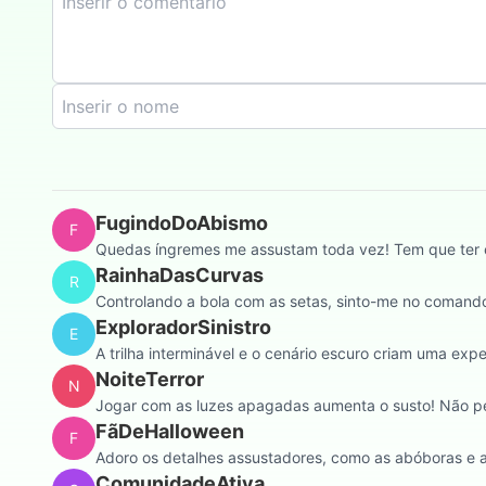
FugindoDoAbismo
F
Quedas íngremes me assustam toda vez! Tem que ter eq
RainhaDasCurvas
R
Controlando a bola com as setas, sinto-me no comando
ExploradorSinistro
E
A trilha interminável e o cenário escuro criam uma ex
NoiteTerror
N
Jogar com as luzes apagadas aumenta o susto! Não pe
FãDeHalloween
F
Adoro os detalhes assustadores, como as abóboras e as
ComunidadeAtiva