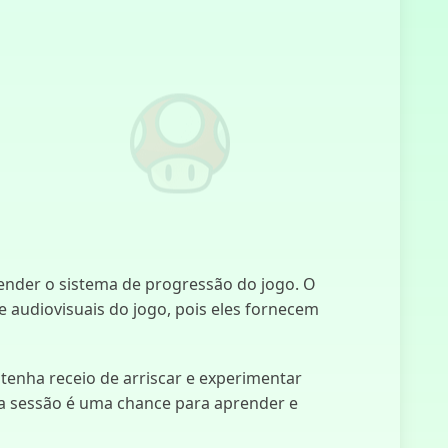
Sprunki Fase
10
Eu Não Sou
um Robô
ender o sistema de progressão do jogo. O
e audiovisuais do jogo, pois eles fornecem
Italian Brainrot
Clicker 2
 tenha receio de arriscar e experimentar
da sessão é uma chance para aprender e