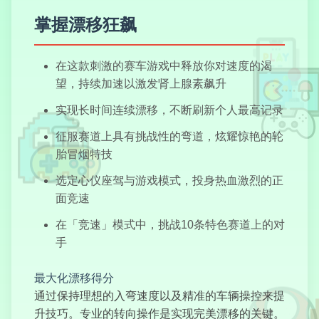
掌握漂移狂飙
绝焰都市
在这款刺激的赛车游戏中释放你对速度的渴
望，持续加速以激发肾上腺素飙升
实现长时间连续漂移，不断刷新个人最高记录
迷你赛车
征服赛道上具有挑战性的弯道，炫耀惊艳的轮
胎冒烟特技
选定心仪座驾与游戏模式，投身热血激烈的正
面竞速
犯罪都市
在「竞速」模式中，挑战10条特色赛道上的对
手
最大化漂移得分
通过保持理想的入弯速度以及精准的车辆操控来提
怪物幸存者
升技巧。专业的转向操作是实现完美漂移的关键。