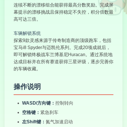
连续不断的漂移组合能获得最高分数奖励。完成屏
幕提示的漂移挑战且保持稳定不失控，积分倍数最
高可达三倍。
越野拉力赛
车辆解锁系统
探索9款灵感来源于传奇制造商的顶级跑车，包括
宝马i8 Spyder与迈凯伦系列。完成20项成就后，
即可解锁终极战车兰博基尼Huracan。通过系统地
瓷砖匹配
达成目标并在所有赛道获得三星评级，逐步完善你
的车辆收藏。
操作说明
高速公路交通
WASD/方向键：
控制转向
空格键：
紧急刹车
左Shift键：
氮气加速启动