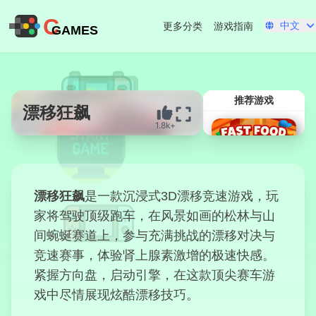
C
中文
更多分类
游戏指南
GAMES
推荐游戏
漂移狂飙
1.8k+
立即开始
漂移狂飙
是一款沉浸式3D漂移竞速游戏，玩
家将驾驶顶级跑车，在风景如画的松林与山
间蜿蜒赛道上，参与充满挑战的漂移对决与
竞速赛事，体验肾上腺素激增的极速快感。
紧握方向盘，启动引擎，在这款顶尖赛车游
快餐大作战
戏中尽情展现炫酷漂移技巧。