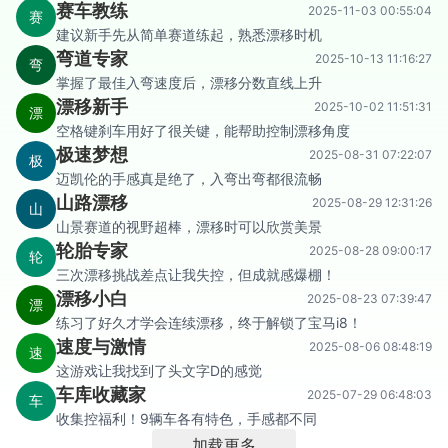
赛车教练
2025-11-03 00:55:04
赛
建议新手先从简单赛道练起，熟悉漂移时机
弯道专家
2025-10-13 11:16:27
弯
掌握了最佳入弯速度后，漂移分数直线上升
漂移新手
2025-10-02 11:51:31
漂
空格键刹车用好了很关键，能帮助控制漂移角度
极速梦想
2025-08-31 07:22:07
极
迈凯伦的手感真是绝了，入弯出弯都很流畅
山路漂移
2025-08-29 12:31:26
山
山景赛道的视野超棒，漂移时可以欣赏美景
轮胎专家
2025-08-28 09:00:17
轮
三次漂移挑战差点让我失控，但成就感爆棚！
漂移小白
2025-08-23 07:39:47
漂
练习了好久才学会连续漂移，终于解锁了宝马i8！
速度与激情
2025-08-06 08:48:19
速
这游戏让我找到了头文字D的感觉
车库收藏家
2025-07-29 06:48:03
车
收集控福利！9辆车各有特色，手感都不同
加载更多