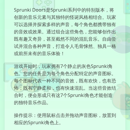
Sprunki Doors是Sprunki系列中的特别版本，将
创新的音乐元素与其独特的怪诞风格相结合。玩家
鸡骑士点击器
可以选择并探索多样的声音，每个角色都携带独有
的音效或效果。通过组合这些角色，您能够创作出
既有趣又奇异，甚至截然不同的混乱音乐。自由尝
试并混合各种声音，打造令人毛骨悚然、独具一格
或前所未有的音乐体验！
戈布敦
游戏开始时，玩家拥有7个静止的灰色Sprunki角
色。您的任务是为每个角色分配特定的声音图标。
每个图标代表一种不同的音效，既有欢快，也有恐
怖；既有宁静柔和，也有快速混乱。当这些音效结
冒险者阿曼达
合时，便会形成只有这7个Sprunki角色才能创造
的独特音乐作品。
操作提示：使用鼠标点击并拖动声音图标，放置到
相应的Sprunki角色上。
踢踹好友