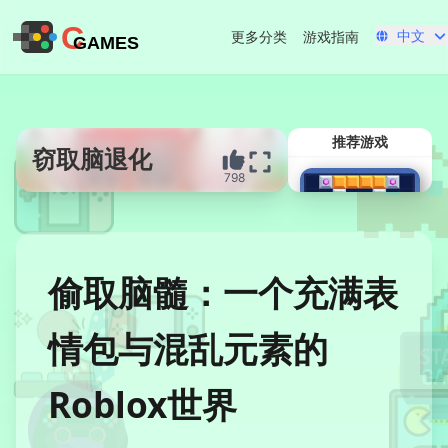
C
中文
更多分类
游戏指南
GAMES
推荐游戏
窃取脑退化
798
立即开始
偷取脑髓：一个充满表
情包与混乱元素的
Roblox世界
方块爆破