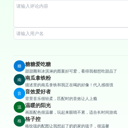
糖糖爱吃糖
糖
甜甜圈和冰淇淋的图案好可爱，看得我都想吃甜品了
南瓜拿铁粉
南
描述里的南瓜拿铁和我正在喝的好像！代入感很强
音效爱好者
音
背景音乐很轻柔，匹配时的音效让人上瘾
温暖的阳光
温
画面配色很温馨，玩起来眼睛不累，适合长时间游戏
格子控
格
格纹毯的配图让我想起了奶奶家的毯子，很温馨