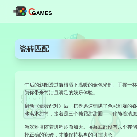
C
GAMES
瓷砖匹配
午后的斜阳透过窗棂洒下温暖的金色光辉。手握一杯
为你带来简洁且满足的娱乐体验。
启动《瓷砖配对》后，棋盘迅速铺满了色彩斑斓的叠
冰淇淋甜筒，接着是三个糖霜甜甜圈——伴随着清脆
游戏难度随着进程逐渐加大。屏幕底部设有六个存储
择正确的瓷砖，才能保持棋盘的可控状态。