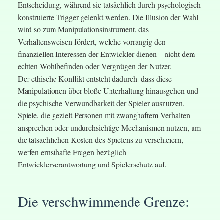
Entscheidung, während sie tatsächlich durch psychologisch
konstruierte Trigger gelenkt werden. Die Illusion der Wahl
wird so zum Manipulationsinstrument, das
Verhaltensweisen fördert, welche vorrangig den
finanziellen Interessen der Entwickler dienen – nicht dem
echten Wohlbefinden oder Vergnügen der Nutzer.
Der ethische Konflikt entsteht dadurch, dass diese
Manipulationen über bloße Unterhaltung hinausgehen und
die psychische Verwundbarkeit der Spieler ausnutzen.
Spiele, die gezielt Personen mit zwanghaftem Verhalten
ansprechen oder undurchsichtige Mechanismen nutzen, um
die tatsächlichen Kosten des Spielens zu verschleiern,
werfen ernsthafte Fragen bezüglich
Entwicklerverantwortung und Spielerschutz auf.
Die verschwimmende Grenze: