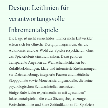
Design: Leitlinien für
verantwortungsvolle
Inkrementalspiele
Die Lage ist nicht aussichtslos. Immer mehr Entwickler
setzen sich für ethische Designprinzipien ein, die die
Autonomie und das Wohl der Spieler respektieren, ohne
das Spielerlebnis einzuschränken. Dazu gehören
transparente Angaben zu Wahrscheinlichkeiten bei
Zufallsbelohnungen, klare und informierte Zustimmungen
zur Datenerhebung, integrierte Pausen und natürliche
Stopppunkte sowie Monetarisierungsmodelle, die keine
psychologischen Schwachstellen ausnutzen.
Einige Entwickler experimentieren mit „gesunden“
Inkrementalspielen, die etwa Sitzungsbegrenzungen,
Fortschrittslimite und klare Zeitindikatoren für Spielziele