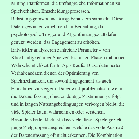
Mining-Plattformen, die umfangreiche Informationen zu
Spielverhalten, Entscheidungsprozessen,
Belastungsgrenzen und Ausgabemustern sammeln. Diese
Daten gewinnen zunehmend an Bedeutung, da
psychologische Trigger und Algorithmen gezielt dafür
genutzt werden, das Engagement zu erhöhen.
Entwickler analysieren zahlreiche Parameter – von
Klickhäufigkeit über Spielzeit bis hin zu Phasen mit hoher
Wahrscheinlichkeit für In-App-Käufe. Diese detaillierten
Verhaltensdaten dienen der Optimierung von
Spielmechaniken, um sowohl Engagement als auch
Einnahmen zu steigern. Dabei wird problematisch, wenn
die Datenerfassung ohne eindeutige Zustimmung erfolgt
und in langen Nutzungsbedingungen verborgen bleibt, die
viele Spieler kaum wahrnehmen oder verstehen.
Besonders bedenklich ist, dass viele dieser Spiele gezielt
junge Zielgruppen ansprechen, welche das volle Ausmaß
der Datenerfassung oft nicht erkennen. Die Kombination