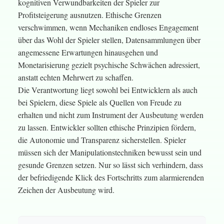
kognitiven Verwundbarkeiten der Spieler zur
Profitsteigerung ausnutzen. Ethische Grenzen
verschwimmen, wenn Mechaniken endloses Engagement
über das Wohl der Spieler stellen, Datensammlungen über
angemessene Erwartungen hinausgehen und
Monetarisierung gezielt psychische Schwächen adressiert,
anstatt echten Mehrwert zu schaffen.
Die Verantwortung liegt sowohl bei Entwicklern als auch
bei Spielern, diese Spiele als Quellen von Freude zu
erhalten und nicht zum Instrument der Ausbeutung werden
zu lassen. Entwickler sollten ethische Prinzipien fördern,
die Autonomie und Transparenz sicherstellen. Spieler
müssen sich der Manipulationstechniken bewusst sein und
gesunde Grenzen setzen. Nur so lässt sich verhindern, dass
der befriedigende Klick des Fortschritts zum alarmierenden
Zeichen der Ausbeutung wird.