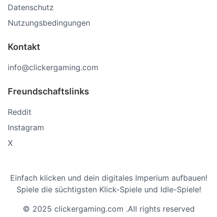
Datenschutz
Nutzungsbedingungen
Kontakt
info@clickergaming.com
Freundschaftslinks
Reddit
Instagram
X
Einfach klicken und dein digitales Imperium aufbauen!
Spiele die süchtigsten Klick-Spiele und Idle-Spiele!
© 2025 clickergaming.com .All rights reserved