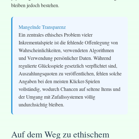
bleiben jedoch bestehen.
Mangelnde Transparenz
Ein zentrales ethisches Problem vieler
Inkrementalspiele ist die fehlende Offenlegung von
Wahrscheinlichkeiten, verwendeten Algorithmen
und Verwendung persönlicher Daten. Während
regulierte Glücksspiele gesetzlich verpflichtet sind,
Auszahlungsquoten zu veröffentlichen, fehlen solche
Angaben bei den meisten Klicker-Spielen
vollständig, wodurch Chancen auf seltene Items und
der Umgang mit Zufallssystemen völlig
undurchsichtig bleiben.
Auf dem Weg zu ethischem