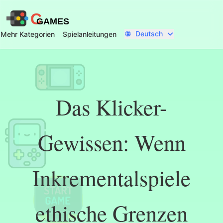
C
GAMES
Deutsch
Mehr Kategorien
Spielanleitungen
Das Klicker-
Gewissen: Wenn
Inkrementalspiele
ethische Grenzen