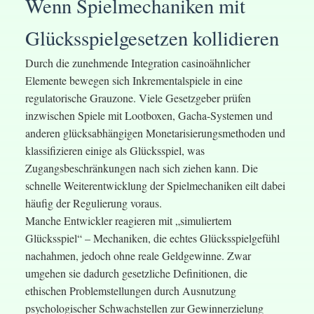
Wenn Spielmechaniken mit
Glücksspielgesetzen kollidieren
Durch die zunehmende Integration casinoähnlicher
Elemente bewegen sich Inkrementalspiele in eine
regulatorische Grauzone. Viele Gesetzgeber prüfen
inzwischen Spiele mit Lootboxen, Gacha-Systemen und
anderen glücksabhängigen Monetarisierungsmethoden und
klassifizieren einige als Glücksspiel, was
Zugangsbeschränkungen nach sich ziehen kann. Die
schnelle Weiterentwicklung der Spielmechaniken eilt dabei
häufig der Regulierung voraus.
Manche Entwickler reagieren mit „simuliertem
Glücksspiel“ – Mechaniken, die echtes Glücksspielgefühl
nachahmen, jedoch ohne reale Geldgewinne. Zwar
umgehen sie dadurch gesetzliche Definitionen, die
ethischen Problemstellungen durch Ausnutzung
psychologischer Schwachstellen zur Gewinnerzielung