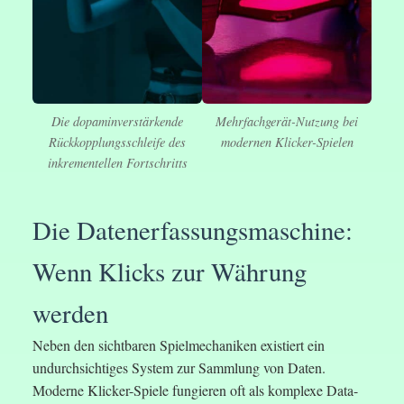
Die dopaminverstärkende
Mehrfachgerät-Nutzung bei
Rückkopplungsschleife des
modernen Klicker-Spielen
inkrementellen Fortschritts
Die Datenerfassungsmaschine:
Wenn Klicks zur Währung
werden
Neben den sichtbaren Spielmechaniken existiert ein
undurchsichtiges System zur Sammlung von Daten.
Moderne Klicker-Spiele fungieren oft als komplexe Data-