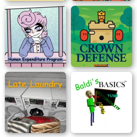
Granny:
Gefängnisausbruch
Drei Nächte bei Fred
Menschliches
Aufwendungsprogramm
Kronen Verteidigung