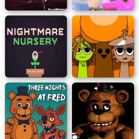
Patience
Salon
Dunkler Ninja Hanjo
Julies Schönheitssalon
Albtraum-Kinderzimmer
Sprunki: Herbstausgabe