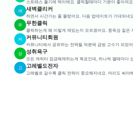
스트레스 풀기에 딱이에요. 클릭할때마다 기분이 좋아져요
새벽클리커
새
하면서 시간가는 줄 몰랐어요. 다음 업데이트가 기대되네요
무한클릭
무
클릭하는게 왜 이렇게 재밌는지 모르겠어요. 중독성 짙은 
커뮤니티회원
커
커뮤니티에서 공유하는 전략들 덕분에 금방 고수가 되었어
성취욕구
성
모든 캐릭터 잠금해제하는게 목표인데, 하나씩 깰때마다 성
고레벨도전자
고
고레벨로 갈수록 클릭 전략이 중요해지네요. 머리도 써야해