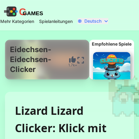
C
GAMES
Deutsch
Mehr Kategorien
Spielanleitungen
Empfohlene Spiele
Eidechsen-
Eidechsen-
Jetzt starten
1.7k+
Clicker
Lizard Lizard
Pfoten-Klicker
Clicker: Klick mit