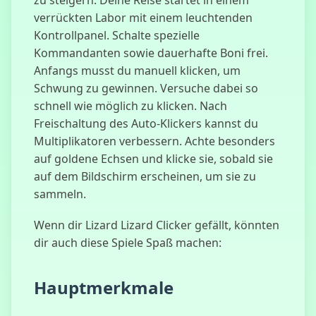
zu steigern. Deine Reise startet in einem
verrückten Labor mit einem leuchtenden
Kontrollpanel. Schalte spezielle
Kommandanten sowie dauerhafte Boni frei.
Level Devil 2
Anfangs musst du manuell klicken, um
Schwung zu gewinnen. Versuche dabei so
schnell wie möglich zu klicken. Nach
Freischaltung des Auto-Klickers kannst du
Sprunki Phase
Multiplikatoren verbessern. Achte besonders
4
auf goldene Echsen und klicke sie, sobald sie
auf dem Bildschirm erscheinen, um sie zu
sammeln.
Wenn dir Lizard Lizard Clicker gefällt, könnten
Mahjong
dir auch diese Spiele Spaß machen:
Hauptmerkmale