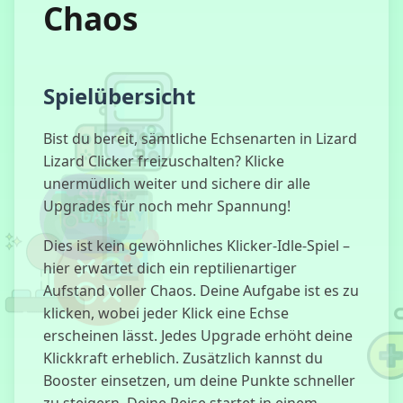
Chaos
Vampire
Survivors
Spielübersicht
Bist du bereit, sämtliche Echsenarten in Lizard
Tritt gegen die
Lizard Clicker freizuschalten? Klicke
Attrappe
unermüdlich weiter und sichere dir alle
Upgrades für noch mehr Spannung!
Dies ist kein gewöhnliches Klicker-Idle-Spiel –
99 Nächte im
hier erwartet dich ein reptilienartiger
Wald
Aufstand voller Chaos. Deine Aufgabe ist es zu
klicken, wobei jeder Klick eine Echse
erscheinen lässt. Jedes Upgrade erhöht deine
Klickkraft erheblich. Zusätzlich kannst du
Hungriger
Booster einsetzen, um deine Punkte schneller
Lamu