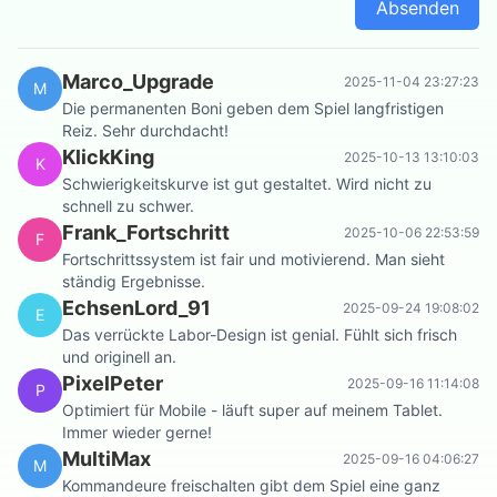
Absenden
Marco_Upgrade
2025-11-04 23:27:23
M
Die permanenten Boni geben dem Spiel langfristigen
Reiz. Sehr durchdacht!
KlickKing
2025-10-13 13:10:03
K
Schwierigkeitskurve ist gut gestaltet. Wird nicht zu
schnell zu schwer.
Frank_Fortschritt
2025-10-06 22:53:59
F
Fortschrittssystem ist fair und motivierend. Man sieht
ständig Ergebnisse.
EchsenLord_91
2025-09-24 19:08:02
E
Das verrückte Labor-Design ist genial. Fühlt sich frisch
und originell an.
PixelPeter
2025-09-16 11:14:08
P
Optimiert für Mobile - läuft super auf meinem Tablet.
Immer wieder gerne!
MultiMax
2025-09-16 04:06:27
M
Kommandeure freischalten gibt dem Spiel eine ganz