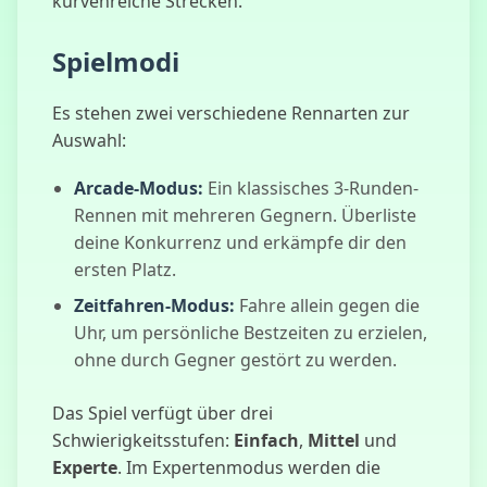
kurvenreiche Strecken.
Spielmodi
Head Soccer
2022
Es stehen zwei verschiedene Rennarten zur
Auswahl:
Arcade-Modus:
Ein klassisches 3-Runden-
Rennen mit mehreren Gegnern. Überliste
Autobahn
Verkehr
deine Konkurrenz und erkämpfe dir den
ersten Platz.
Zeitfahren-Modus:
Fahre allein gegen die
Uhr, um persönliche Bestzeiten zu erzielen,
Magic Cat
ohne durch Gegner gestört zu werden.
Academy 2
Das Spiel verfügt über drei
Schwierigkeitsstufen:
Einfach
,
Mittel
und
Experte
. Im Expertenmodus werden die
Unheimlicher