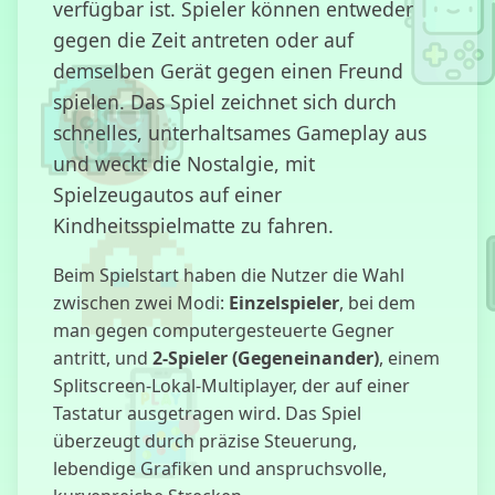
verfügbar ist. Spieler können entweder
gegen die Zeit antreten oder auf
Stickman
demselben Gerät gegen einen Freund
Parkour
spielen. Das Spiel zeichnet sich durch
schnelles, unterhaltsames Gameplay aus
und weckt die Nostalgie, mit
Forgotten Hill:
Spielzeugautos auf einer
Herbst
Kindheitsspielmatte zu fahren.
Beim Spielstart haben die Nutzer die Wahl
zwischen zwei Modi:
Einzelspieler
, bei dem
Highway
man gegen computergesteuerte Gegner
Racer Pro
antritt, und
2-Spieler (Gegeneinander)
, einem
Splitscreen-Lokal-Multiplayer, der auf einer
Tastatur ausgetragen wird. Das Spiel
überzeugt durch präzise Steuerung,
Autobahn
lebendige Grafiken und anspruchsvolle,
Autos