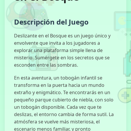
FNF:
Everywhere At
The End Of
Descripción del Juego
Funk
Deslizante en el Bosque es un juego único y
envolvente que invita a los jugadores a
explorar una plataforma simple llena de
Incredibox
misterio. Sumérgete en los secretos que se
Sprunki
esconden entre las sombras.
En esta aventura, un tobogán infantil se
transforma en la puerta hacia un mundo
Forgotten Hill:
extraño y enigmático. Te encontrarás en un
Otoño
pequeño parque cubierto de niebla, con solo
un tobogán disponible. Cada vez que te
deslizas, el entorno cambia de forma sutil. La
atmósfera se vuelve más misteriosa, el
escenario menos familiar, y pronto
Mala Crianza