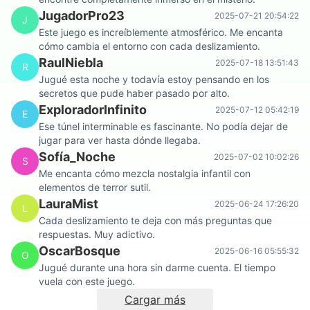
JugadorPro23
2025-07-21 20:54:22
J
Este juego es increíblemente atmosférico. Me encanta
cómo cambia el entorno con cada deslizamiento.
RaulNiebla
2025-07-18 13:51:43
R
Jugué esta noche y todavía estoy pensando en los
secretos que pude haber pasado por alto.
ExploradorInfinito
2025-07-12 05:42:19
E
Ese túnel interminable es fascinante. No podía dejar de
jugar para ver hasta dónde llegaba.
Sofía_Noche
2025-07-02 10:02:26
S
Me encanta cómo mezcla nostalgia infantil con
elementos de terror sutil.
LauraMist
2025-06-24 17:26:20
L
Cada deslizamiento te deja con más preguntas que
respuestas. Muy adictivo.
OscarBosque
2025-06-16 05:55:32
O
Jugué durante una hora sin darme cuenta. El tiempo
vuela con este juego.
Cargar más