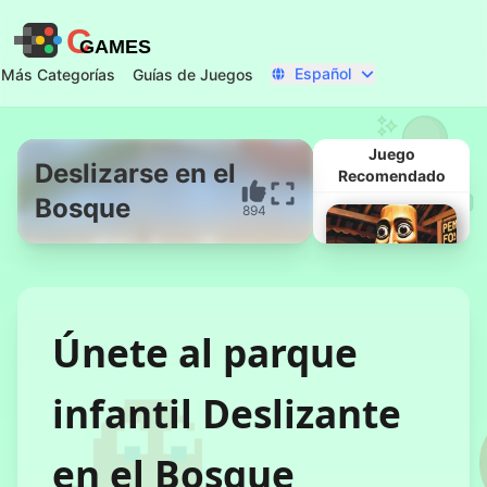
C
GAMES
Español
Más Categorías
Guías de Juegos
Juego
Deslizarse en el
Recomendado
Bosque
894
Comenzar Ahora
Únete al parque
infantil Deslizante
Tung Sahur
Horror
en el Bosque