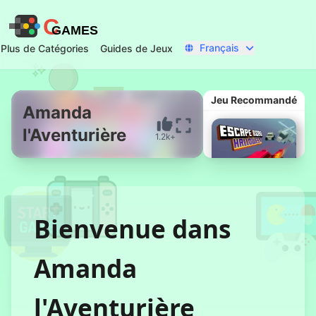
C
GAMES
Français
Plus de Catégories
Guides de Jeux
Jeu Recommandé
Amanda
l'Aventurière
1.2k+
Commencer Maintenant
Bienvenue dans
Route de
Amanda
l'Évasion
Halloween
l'Aventurière