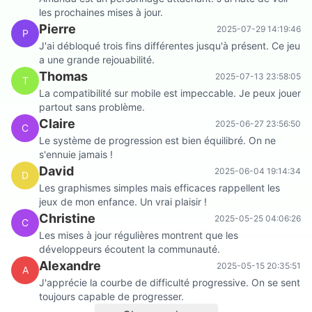
les prochaines mises à jour.
Pierre
2025-07-29 14:19:46
P
J'ai débloqué trois fins différentes jusqu'à présent. Ce jeu
a une grande rejouabilité.
Thomas
2025-07-13 23:58:05
T
La compatibilité sur mobile est impeccable. Je peux jouer
partout sans problème.
Claire
2025-06-27 23:56:50
C
Le système de progression est bien équilibré. On ne
s'ennuie jamais !
David
2025-06-04 19:14:34
D
Les graphismes simples mais efficaces rappellent les
jeux de mon enfance. Un vrai plaisir !
Christine
2025-05-25 04:06:26
C
Les mises à jour régulières montrent que les
développeurs écoutent la communauté.
Alexandre
2025-05-15 20:35:51
A
J'apprécie la courbe de difficulté progressive. On se sent
toujours capable de progresser.