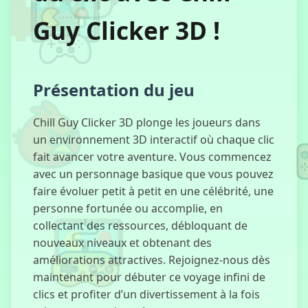
Sprunki :
Guy Clicker 3D !
Édition
Automne
Présentation du jeu
Académie des
Chats
Chill Guy Clicker 3D plonge les joueurs dans
Magiques 2
un environnement 3D interactif où chaque clic
fait avancer votre aventure. Vous commencez
avec un personnage basique que vous pouvez
faire évoluer petit à petit en une célébrité, une
Jeu de
personne fortunée ou accomplie, en
Dinosaure
collectant des ressources, débloquant de
nouveaux niveaux et obtenant des
améliorations attractives. Rejoignez-nous dès
maintenant pour débuter ce voyage infini de
Raid d'Évasion
clics et profiter d’un divertissement à la fois