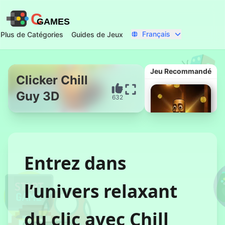
C
GAMES
Français
Plus de Catégories
Guides de Jeux
Jeu Recommandé
Clicker Chill
Guy 3D
632
Commencer Maintenant
Entrez dans
l’univers relaxant
Clicker Tung
Sahur
du clic avec Chill