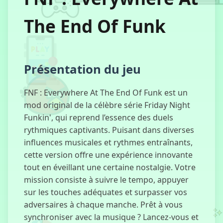
The End Of Funk
CS En ligne
Présentation du jeu
Mini Voitures
FNF : Everywhere At The End Of Funk est un
de Course
mod original de la célèbre série Friday Night
Funkin', qui reprend l’essence des duels
rythmiques captivants. Puisant dans diverses
Évasion de
influences musicales et rythmes entraînants,
l'École de
Barry
cette version offre une expérience innovante
tout en éveillant une certaine nostalgie. Votre
mission consiste à suivre le tempo, appuyer
sur les touches adéquates et surpasser vos
Granny Horror
adversaires à chaque manche. Prêt à vous
2
synchroniser avec la musique ? Lancez-vous et