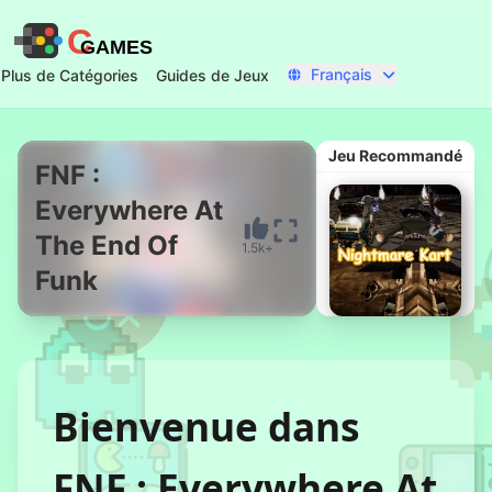
C
GAMES
Français
Plus de Catégories
Guides de Jeux
Jeu Recommandé
FNF :
Everywhere At
Commencer Maintenant
The End Of
1.5k+
Funk
Bienvenue dans
Kart
Cauchemardesqu
FNF : Everywhere At