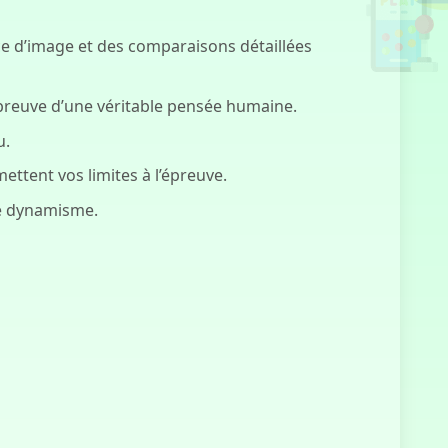
ce d’image et des comparaisons détaillées
Je ne suis pas
un Robot
 preuve d’une véritable pensée humaine.
u.
ettent vos limites à l’épreuve.
Sprunki Phase
de dynamisme.
4
Clicker Chill
Guy
Pouponnière