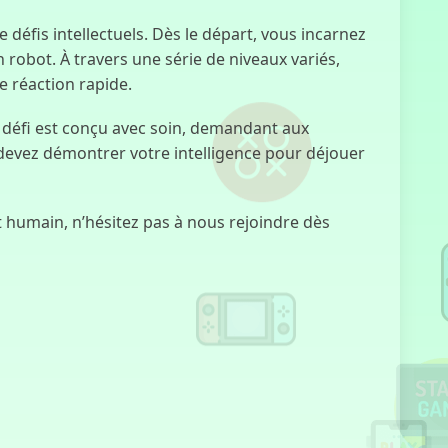
Clicker
défis intellectuels. Dès le départ, vous incarnez
Chicken
 robot. À travers une série de niveaux variés,
Jockey
e réaction rapide.
e défi est conçu avec soin, demandant aux
 devez démontrer votre intelligence pour déjouer
Corruptbox 3
x Sprunki
t humain, n’hésitez pas à nous rejoindre dès
Level Devil 2
Exposition
des Chagrins