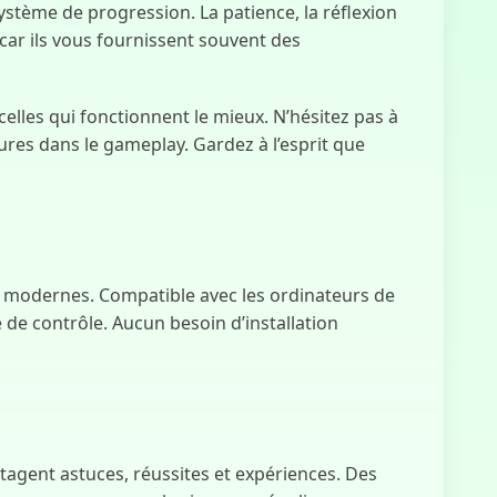
Cauchemardesque
ystème de progression. La patience, la réflexion
, car ils vous fournissent souvent des
lles qui fonctionnent le mieux. N’hésitez pas à
Amanda
res dans le gameplay. Gardez à l’esprit que
l'Aventurière
ls modernes. Compatible avec les ordinateurs de
de de contrôle. Aucun besoin d’installation
agent astuces, réussites et expériences. Des