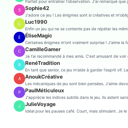
Parfait pour entraîner l'observation. J'ai remarqué que 
Sophie42
S
J'adore ce jeu ! Les énigmes sont si créatives et m'obl
Luc1990
L
Enfin un jeu qui ne se contente pas de répéter les mêm
ÉliseMagic
É
Certaines énigmes m'ont vraiment surprise ! J'aime la f
CamilleGamer
C
Je l'ai recommandé à mes amis. C'est amusant de voir qu
RenéTradition
R
En tant que senior, ce jeu m'aide à garder l'esprit vif.
AnoukCréative
A
Les mécaniques de jeu sont bien pensées. J'aime devoir u
PaulMéticuleux
P
J'apprécie les indices subtils dans le jeu. Ils aident sans
JulieVoyage
J
Idéal pour les pauses café. Court, mais stimulant. Je l