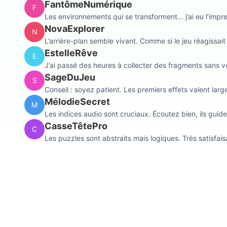
FantômeNumérique
F
Les environnements qui se transforment… j’ai eu l’impres
NovaExplorer
N
L’arrière-plan semble vivant. Comme si le jeu réagissai
EstelleRêve
E
J’ai passé des heures à collecter des fragments sans vo
SageDuJeu
S
Conseil : soyez patient. Les premiers effets valent larg
MélodieSecret
M
Les indices audio sont cruciaux. Écoutez bien, ils guid
CasseTêtePro
C
Les puzzles sont abstraits mais logiques. Très satisfais