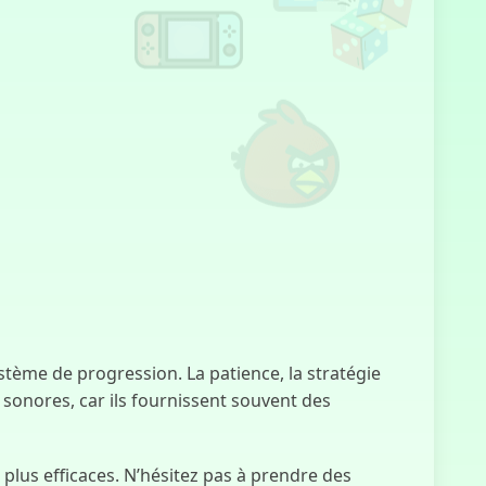
Simulateur de
Sursauts UCN
Italian Brainrot
Clicker 2
Sprunki :
Extinction des
Feux
stème de progression. La patience, la stratégie
s sonores, car ils fournissent souvent des
plus efficaces. N’hésitez pas à prendre des
Ce qui Rôde