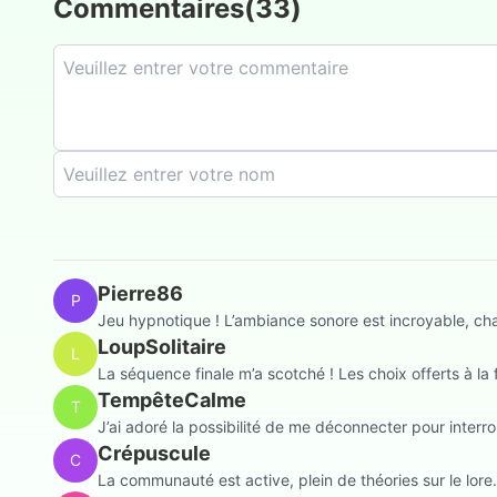
Commentaires
(
33
)
Pierre86
P
Jeu hypnotique ! L’ambiance sonore est incroyable, ch
LoupSolitaire
L
La séquence finale m’a scotché ! Les choix offerts à la
TempêteCalme
T
J’ai adoré la possibilité de me déconnecter pour interr
Crépuscule
C
La communauté est active, plein de théories sur le lore. 