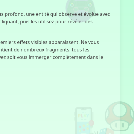
lus profond, une entité qui observe et évolue avec
Incredibox
Sprunki
iquant, puis les utilisez pour révéler des
emiers effets visibles apparaissent. Ne vous
ontient de nombreux fragments, tous les
Sprunki Phase
10
ouvez soit vous immerger complètement dans le
Clicker des
Titans
Exposition
des Chagrins