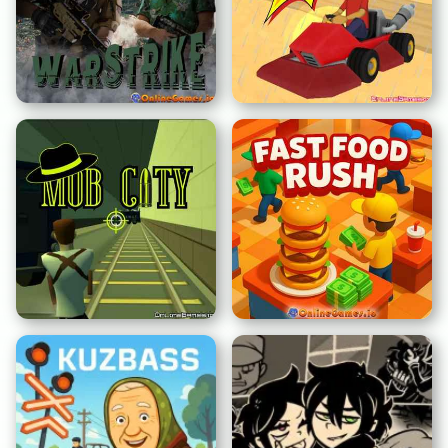
Parkour dell'Uomo
Block Blast
Stecchino
WarStrike
Kart Folli