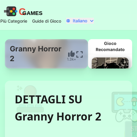
C
GAMES
Italiano
Più Categorie
Guide di Gioco
Gioco
Granny Horror
Recomandato
2
1.3k+
Inizia Ora
DETTAGLI SU
Granny Horror 2
Sposarsi di
Rosso