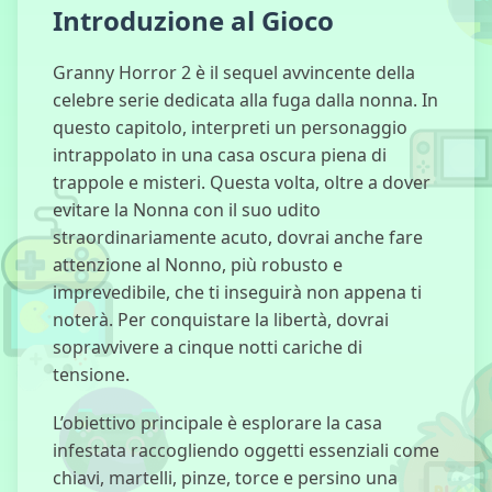
Introduzione al Gioco
Granny Horror 2 è il sequel avvincente della
Fuga dall'Orso
celebre serie dedicata alla fuga dalla nonna. In
questo capitolo, interpreti un personaggio
intrappolato in una casa oscura piena di
trappole e misteri. Questa volta, oltre a dover
Five Nights at
evitare la Nonna con il suo udito
Freddy's 4
straordinariamente acuto, dovrai anche fare
attenzione al Nonno, più robusto e
imprevedibile, che ti inseguirà non appena ti
noterà. Per conquistare la libertà, dovrai
Five Nights at
sopravvivere a cinque notti cariche di
Candy's
tensione.
L’obiettivo principale è esplorare la casa
infestata raccogliendo oggetti essenziali come
Campo da
chiavi, martelli, pinze, torce e persino una
Gioco Ragdoll