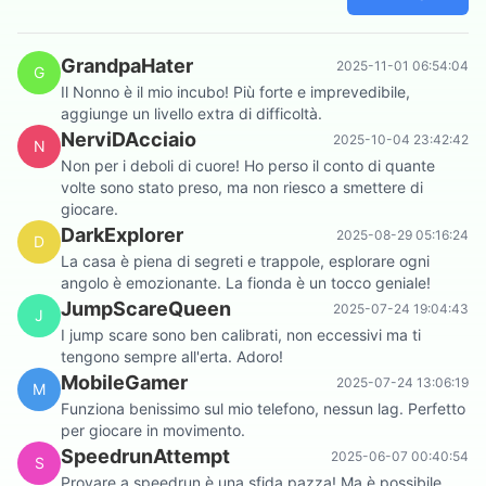
GrandpaHater
2025-11-01 06:54:04
G
Il Nonno è il mio incubo! Più forte e imprevedibile,
aggiunge un livello extra di difficoltà.
NerviDAcciaio
2025-10-04 23:42:42
N
Non per i deboli di cuore! Ho perso il conto di quante
volte sono stato preso, ma non riesco a smettere di
giocare.
DarkExplorer
2025-08-29 05:16:24
D
La casa è piena di segreti e trappole, esplorare ogni
angolo è emozionante. La fionda è un tocco geniale!
JumpScareQueen
2025-07-24 19:04:43
J
I jump scare sono ben calibrati, non eccessivi ma ti
tengono sempre all'erta. Adoro!
MobileGamer
2025-07-24 13:06:19
M
Funziona benissimo sul mio telefono, nessun lag. Perfetto
per giocare in movimento.
SpeedrunAttempt
2025-06-07 00:40:54
S
Provare a speedrun è una sfida pazza! Ma è possibile