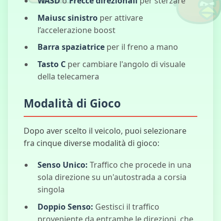
WASD
o
Frecce direzionali
per sterzare
Maiusc sinistro
per attivare
l’accelerazione boost
Barra spaziatrice
per il freno a mano
Bus Subway
Runner
Tasto C
per cambiare l'angolo di visuale
della telecamera
Modalità di Gioco
Kart Folli
Dopo aver scelto il veicolo, puoi selezionare
fra cinque diverse modalità di gioco:
Eroi
all'Attacco:
Senso Unico:
Traffico che procede in una
Torre
Difensiva
sola direzione su un'autostrada a corsia
singola
Doppio Senso:
Gestisci il traffico
proveniente da entrambe le direzioni, che