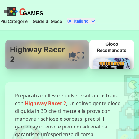
C
GAMES
Italiano
Più Categorie
Guide di Gioco
Gioco
Highway Racer
Recomandato
2
1.0k+
Inizia Ora
Preparati a sollevare polvere sull'autostrada
con
Highway Racer 2
, un coinvolgente gioco
di guida in 3D che ti mette alla prova con
manovre rischiose e sorpassi precisi. Il
Stickman Città
gameplay intenso e pieno di adrenalina
GTA
garantisce un’esperienza di corsa