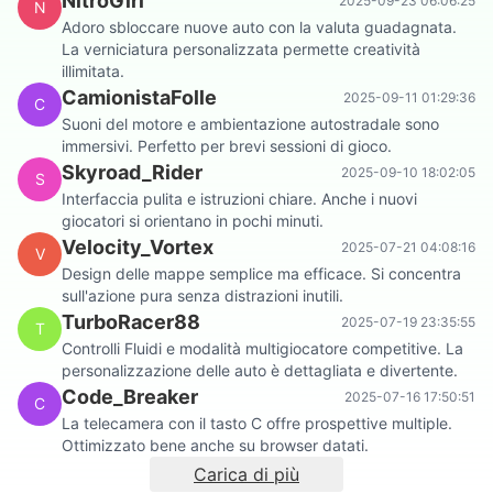
NitroGirl
2025-09-23 06:06:25
N
Adoro sbloccare nuove auto con la valuta guadagnata.
La verniciatura personalizzata permette creatività
illimitata.
CamionistaFolle
2025-09-11 01:29:36
C
Suoni del motore e ambientazione autostradale sono
immersivi. Perfetto per brevi sessioni di gioco.
Skyroad_Rider
2025-09-10 18:02:05
S
Interfaccia pulita e istruzioni chiare. Anche i nuovi
giocatori si orientano in pochi minuti.
Velocity_Vortex
2025-07-21 04:08:16
V
Design delle mappe semplice ma efficace. Si concentra
sull'azione pura senza distrazioni inutili.
TurboRacer88
2025-07-19 23:35:55
T
Controlli Fluidi e modalità multigiocatore competitive. La
personalizzazione delle auto è dettagliata e divertente.
Code_Breaker
2025-07-16 17:50:51
C
La telecamera con il tasto C offre prospettive multiple.
Ottimizzato bene anche su browser datati.
Carica di più