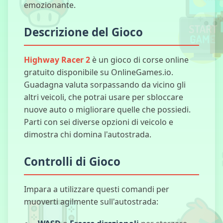
emozionante.
Madalin
Macchine
Descrizione del Gioco
Acrobatiche
Pro
Highway Racer 2
è un gioco di corse online
gratuito disponibile su OnlineGames.io.
Guadagna valuta sorpassando da vicino gli
Edys Car
altri veicoli, che potrai usare per sbloccare
Simulator
nuove auto o migliorare quelle che possiedi.
Parti con sei diverse opzioni di veicolo e
dimostra chi domina l'autostrada.
Mini
Automobili da
Controlli di Gioco
Corsa
Impara a utilizzare questi comandi per
muoverti agilmente sull'autostrada:
Pila di Fuoco
Palla