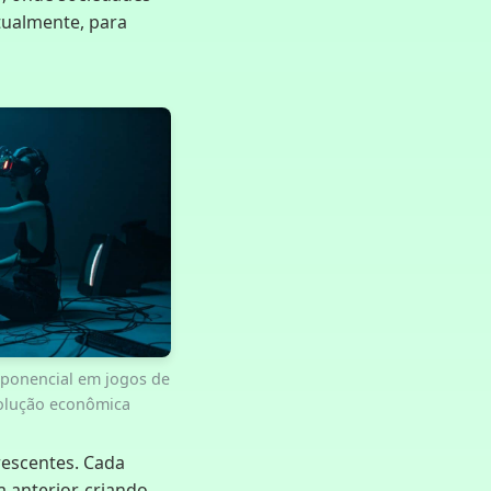
tualmente, para
ponencial em jogos de
volução econômica
rescentes. Cada
anterior, criando