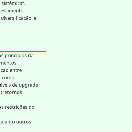
sistêmica”.
crescimento
diversificação, e
s princípios da
amentos
ação entre
s como:
níveis de upgrade
 (retornos
s restrições do
quanto outros