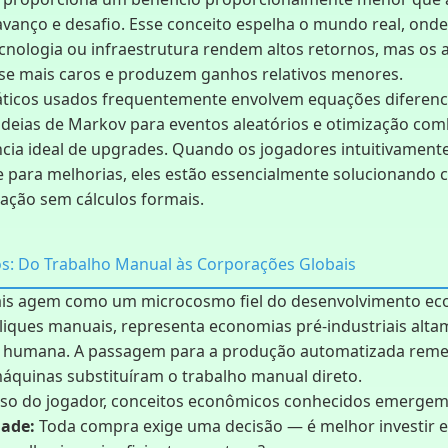
avanço e desafio. Esse conceito espelha o mundo real, onde
cnologia ou infraestrutura rendem altos retornos, mas os
se mais caros e produzem ganhos relativos menores.
ticos usados frequentemente envolvem equações diferenci
cadeias de Markov para eventos aleatórios e otimização com
cia ideal de upgrades. Quando os jogadores intuitivament
e para melhorias, eles estão essencialmente solucionando
ação sem cálculos formais.
s: Do Trabalho Manual às Corporações Globais
ais agem como um microcosmo fiel do desenvolvimento eco
 cliques manuais, representa economias pré-industriais al
ho humana. A passagem para a produção automatizada reme
máquinas substituíram o trabalho manual direto.
so do jogador, conceitos econômicos conhecidos emergem
dade:
Toda compra exige uma decisão — é melhor investir