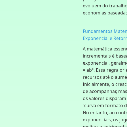
evoluem do trabalho
economias baseada
Fundamentos Matemá
Exponencial e Retor
A matemática essenc
incrementais é base
exponencial, geralme
x
= ab
. Essa regra or
recursos até o aume
Inicialmente, o cres
de acompanhar, mas 
os valores dispara
“curva em formato d
No entanto, ao con
exponenciais, os jo
melhoria adicionada