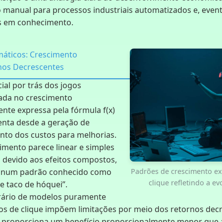
 manual para processos industriais automatizados e, even
s em conhecimento.
ticos: Crescimento
nos Decrescentes
ial por trás dos jogos
ada no crescimento
nte expressa pela fórmula f(x)
ienta desde a geração de
nto dos custos para melhorias.
cimento parece linear e simples
devido aos efeitos compostos,
m num padrão conhecido como
Padrões de crescimento ex
clique refletindo a e
e taco de hóquei”.
trário de modelos puramente
gos de clique impõem limitações por meio dos retornos dec
 proporciona um benefício proporcionalmente menor que a 