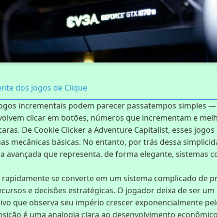
ente dos Jogos de Clique
s jogos incrementais podem parecer passatempos simples —
volvem clicar em botões, números que incrementam e melh
ras. De Cookie Clicker a Adventure Capitalist, esses jogo
as mecânicas básicas. No entanto, por trás dessa simplicid
a avançada que representa, de forma elegante, sistemas
icar rapidamente se converte em um sistema complicado de 
cursos e decisões estratégicas. O jogador deixa de ser um 
sivo que observa seu império crescer exponencialmente pel
ansição é uma analogia clara ao desenvolvimento econômic