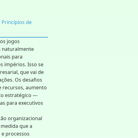
 Princípios de
os jogos
s naturalmente
onais para
s impérios. Isso se
esarial, que vai de
ações. Os desafios
e recursos, aumento
to estratégico —
as para executivos
ção organizacional
à medida que a
 e processos