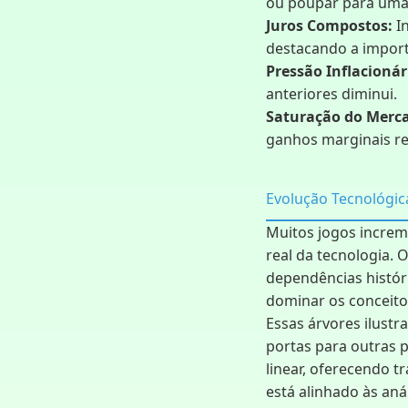
ou poupar para uma 
Juros Compostos:
In
destacando a import
Pressão Inflacionár
anteriores diminui.
Saturação do Merc
ganhos marginais re
Evolução Tecnológic
Muitos jogos increm
real da tecnologia.
dependências histór
dominar os conceitos
Essas árvores ilust
portas para outras p
linear, oferecendo tr
está alinhado às an