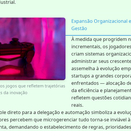
strial.
Expansão Organizacional e
Gestão
À medida que progridem n
incrementais, os jogadore
criam sistemas organizaci
administrar seus crescente
assemelha à evolução empr
startups a grandes corpor
enfrentados — alocação d
os jogos que refletem trajetórias
da eficiência e planejamen
is da inovação
refletem questões cotidian
reais.
le direto para a delegação e automação simboliza a evolu
dores percebem que microgerenciar tudo torna-se inviável 
ta, demandando o estabelecimento de regras, prioridades