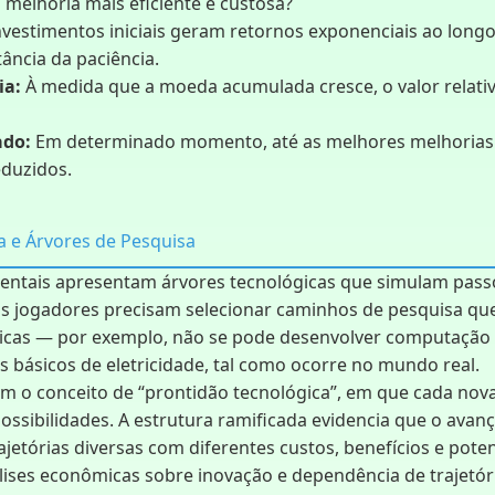
melhoria mais eficiente e custosa?
vestimentos iniciais geram retornos exponenciais ao long
ância da paciência.
ia:
À medida que a moeda acumulada cresce, o valor relativ
ado:
Em determinado momento, até as melhores melhorias
duzidos.
a e Árvores de Pesquisa
entais apresentam árvores tecnológicas que simulam pass
 Os jogadores precisam selecionar caminhos de pesquisa qu
icas — por exemplo, não se pode desenvolver computação
 básicos de eletricidade, tal como ocorre no mundo real.
ram o conceito de “prontidão tecnológica”, em que cada nov
ossibilidades. A estrutura ramificada evidencia que o avan
ajetórias diversas com diferentes custos, benefícios e poten
álises econômicas sobre inovação e dependência de trajetór