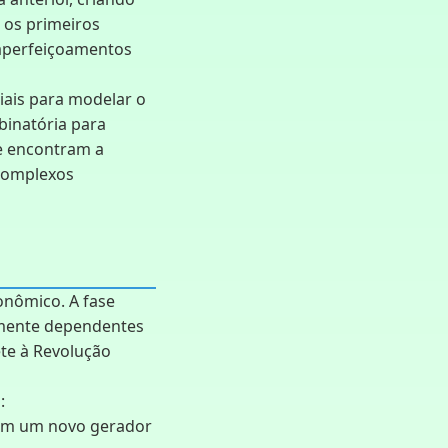
 os primeiros
 aperfeiçoamentos
ais para modelar o
binatória para
e encontram a
 complexos
nômico. A fase
tamente dependentes
te à Revolução
:
 em um novo gerador