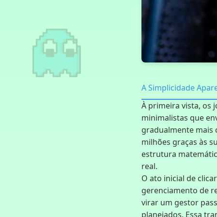
A Simplicidade Apar
À primeira vista, o
minimalistas que en
gradualmente mais ca
milhões graças às su
estrutura matemátic
real.
O ato inicial de cl
gerenciamento de re
virar um gestor pas
planejados. Essa tr