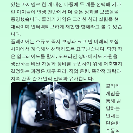
있는 마시멜로 한 개 대신 나중에 두 개를 선택해 기다
린 아이들이 인생 전반에서 더 좋은 성과를 보였음을
증명했습니다. 클리커 게임은 그러한 심리 실험을 현
대적이며 인터랙티브하게 재현한 형태라고 볼 수 있습
니다.
플레이어는 소규모 즉시 보상과 크고 먼 미래의 보상
사이에서 계속해서 선택하도록 요구받습니다. 당장 작
은 업그레이드를 할지, 오프라인 상태에서도 자원을
생산하는 비싼 자동화 장비를 구입하기 위해 저축할지
결정하는 과정은 재무 관리, 직업 훈련, 즉각적 쾌락과
지속 만족 간 개인적 선택과 유사합니다.
클리커
게임을
통해 발
달하는
인내는
단순한
수동적