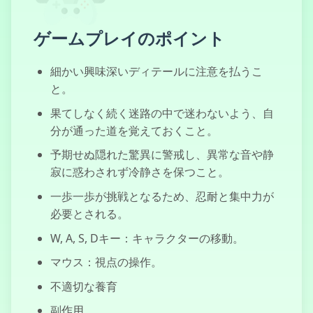
ゲームプレイのポイント
猫とグランニー
細かい興味深いディテールに注意を払うこ
と。
果てしなく続く迷路の中で迷わないよう、自
分が通った道を覚えておくこと。
闇ニンジャ半蔵
予期せぬ隠れた驚異に警戒し、異常な音や静
寂に惑わされず冷静さを保つこと。
一歩一歩が挑戦となるため、忍耐と集中力が
必要とされる。
W, A, S, Dキー：キャラクターの移動。
マウス：視点の操作。
不適切な養育
副作用