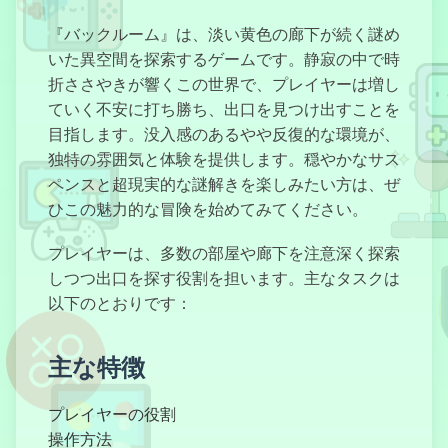
『バックルーム』は、淡い黄色の廊下が続く謎め
いた異空間を探索するゲームです。静寂の中で時
深夜の洗濯
折ささやきが響くこの世界で、プレイヤーは増し
ていく不安に打ち勝ち、出口を見つけ出すことを
目指します。没入感のあるやや反復的な環境が、
独特の雰囲気と体験を提供します。穏やかなサス
GTAシミュレ
ペンスと超現実的な謎解きを楽しみたい方は、ぜ
ーター
ひこの魅力的な冒険を始めてみてください。
プレイヤーは、多数の部屋や廊下を注意深く探索
しつつ出口を探す役割を担います。主なタスクは
エレベーターハ
以下のとおりです：
ッチ
主な特徴
プレイヤーの役割
バックルーム
操作方法