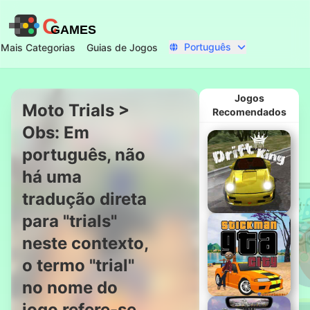
C
GAMES
Português
Mais Categorias
Guias de Jogos
Jogos
Moto Trials >
Recomendados
Obs: Em
Começar Agora
português, não
há uma
tradução direta
para "trials"
neste contexto,
o termo "trial"
Rei da
no nome do
Derrapagem
jogo refere-se