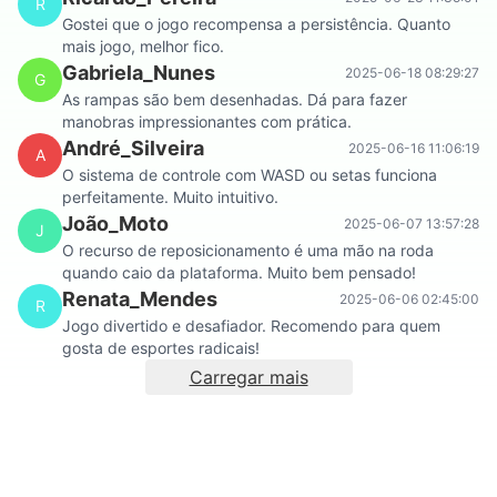
R
Gostei que o jogo recompensa a persistência. Quanto
mais jogo, melhor fico.
Gabriela_Nunes
2025-06-18 08:29:27
G
As rampas são bem desenhadas. Dá para fazer
manobras impressionantes com prática.
André_Silveira
2025-06-16 11:06:19
A
O sistema de controle com WASD ou setas funciona
perfeitamente. Muito intuitivo.
João_Moto
2025-06-07 13:57:28
J
O recurso de reposicionamento é uma mão na roda
quando caio da plataforma. Muito bem pensado!
Renata_Mendes
2025-06-06 02:45:00
R
Jogo divertido e desafiador. Recomendo para quem
gosta de esportes radicais!
Carregar mais