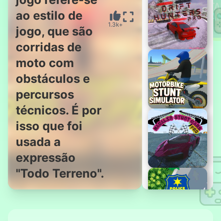
ao estilo de
1.3k+
jogo, que são
Stickman GTA
Cidade
corridas de
moto com
obstáculos e
percursos
Drift Hunters
Pro
técnicos. É por
isso que foi
usada a
Simulador de
Acrobacias de
expressão
Motocicleta
"Todo Terreno".
Madalin Stunt
Cars Pro