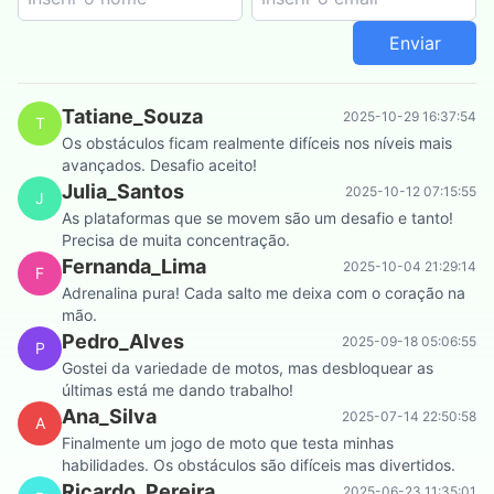
Enviar
Tatiane_Souza
2025-10-29 16:37:54
T
Os obstáculos ficam realmente difíceis nos níveis mais
avançados. Desafio aceito!
Julia_Santos
2025-10-12 07:15:55
J
As plataformas que se movem são um desafio e tanto!
Precisa de muita concentração.
Fernanda_Lima
2025-10-04 21:29:14
F
Adrenalina pura! Cada salto me deixa com o coração na
mão.
Pedro_Alves
2025-09-18 05:06:55
P
Gostei da variedade de motos, mas desbloquear as
últimas está me dando trabalho!
Ana_Silva
2025-07-14 22:50:58
A
Finalmente um jogo de moto que testa minhas
habilidades. Os obstáculos são difíceis mas divertidos.
Ricardo_Pereira
2025-06-23 11:35:01