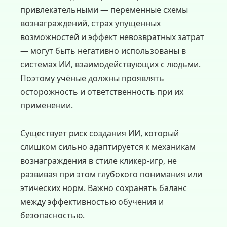
привлекательными — переменные схемы
вознаграждений, страх упущенных
возможностей и эффект невозвратных затрат
— могут быть негативно использованы в
системах ИИ, взаимодействующих с людьми.
Поэтому учёные должны проявлять
осторожность и ответственность при их
применении.
Существует риск создания ИИ, который
слишком сильно адаптируется к механикам
вознаграждения в стиле кликер-игр, не
развивая при этом глубокого понимания или
этических норм. Важно сохранять баланс
между эффективностью обучения и
безопасностью.