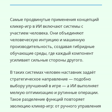
Самые продвинутые применения концепций
кликер-игр в ИИ включают системы с
участием человека. Они объединяют
человеческую интуицию и машинную
производительность, создавая гибридные
обучающие среды, где каждый компонент
усиливает сильные стороны другого.
В таких системах человек-наставник задаёт
стратегическое направление — подобно
выбору улучшений в игре — а ИИ выполняет
мелкую оптимизацию и рутинные операции.
Такое разделение функций повторяет
эволюцию кликер-игр: от ручного управления