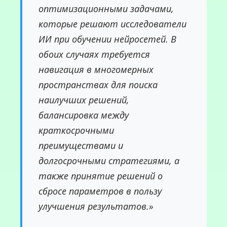
оптимизационными задачами,
которые решают исследователи
ИИ при обучении нейросетей. В
обоих случаях требуется
навигация в многомерных
пространствах для поиска
наилучших решений,
балансировка между
краткосрочными
преимуществами и
долгосрочными стратегиями, а
также принятие решений о
сбросе параметров в пользу
улучшения результатов.»