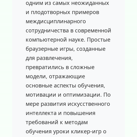
одним из самых неожиданных
и плодотворных примеров
междисциплинарного
сотрудничества в современной
компьютерной науке. Простые
браузерные игры, созданные
для развлечения,
превратились в сложные
модели, отражающие
основные аспекты обучения,
мотивации и оптимизации. По
мере развития искусственного
интеллекта и повышения
требований к методам
обучения уроки кликер-игр о