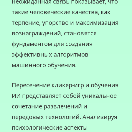
неожиданная связь показывает, что
такие человеческие качества, как
терпение, упорство и максимизация
вознаграждений, становятся
фундаментом для создания
эффективных алгоритмов
машинного обучения.
Пересечение кликер-игр и обучения
ИИ представляет собой уникальное
сочетание развлечений и
передовых технологий. Анализируя
психологические аспекты