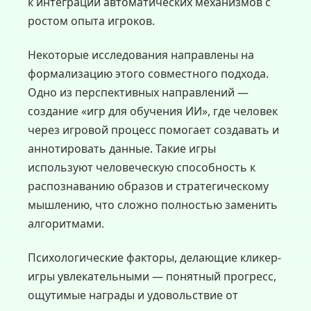
к интеграции автоматических механизмов с
ростом опыта игроков.
Некоторые исследования направлены на
формализацию этого совместного подхода.
Одно из перспективных направлений —
создание «игр для обучения ИИ», где человек
через игровой процесс помогает создавать и
аннотировать данные. Такие игры
используют человеческую способность к
распознаванию образов и стратегическому
мышлению, что сложно полностью заменить
алгоритмами.
Психологические факторы, делающие кликер-
игры увлекательными — понятный прогресс,
ощутимые награды и удовольствие от