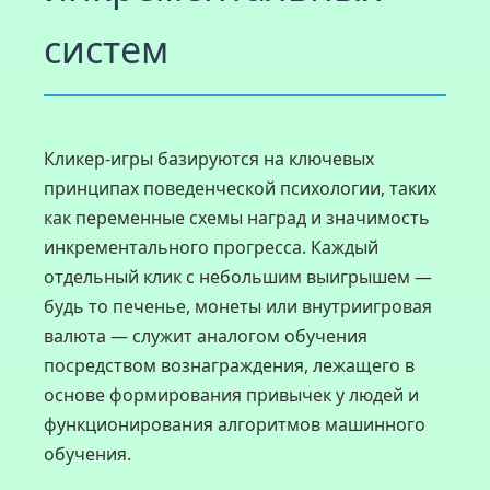
систем
Кликер-игры базируются на ключевых
принципах поведенческой психологии, таких
как переменные схемы наград и значимость
инкрементального прогресса. Каждый
отдельный клик с небольшим выигрышем —
будь то печенье, монеты или внутриигровая
валюта — служит аналогом обучения
посредством вознаграждения, лежащего в
основе формирования привычек у людей и
функционирования алгоритмов машинного
обучения.