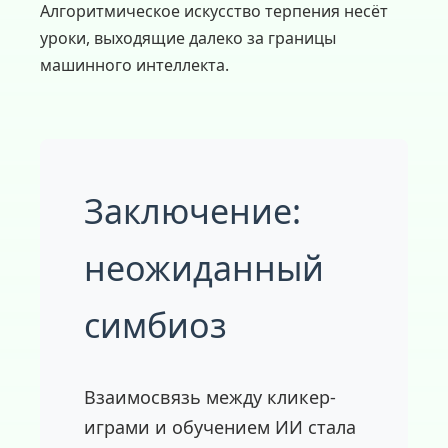
Алгоритмическое искусство терпения несёт
уроки, выходящие далеко за границы
машинного интеллекта.
Заключение:
неожиданный
симбиоз
Взаимосвязь между кликер-
играми и обучением ИИ стала