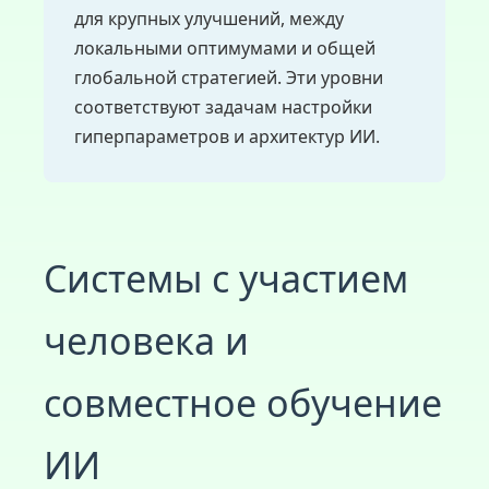
для крупных улучшений, между
локальными оптимумами и общей
глобальной стратегией. Эти уровни
соответствуют задачам настройки
гиперпараметров и архитектур ИИ.
Системы с участием
человека и
совместное обучение
ИИ