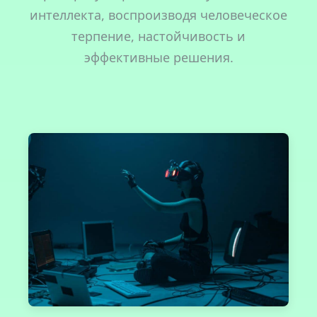
интеллекта, воспроизводя человеческое
терпение, настойчивость и
эффективные решения.