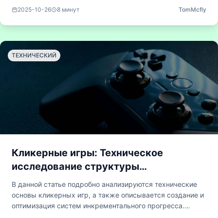
организаций. Особое внимание уделяется
2025-10-26
8
минут
TomMcfly
математической изящности инкрементальных систем и
их поразительному сходству с теориями сложности,
применимыми к реальному миру.
ТЕХНИЧЕСКИЙ
Кликерные игры: Техническое
исследование структуры
инкрементальных систем
В данной статье подробно анализируются технические
основы кликерных игр, а также описывается создание и
оптимизация систем инкрементального прогресса.
Рассматриваются бэкенд-алгоритмы, модели