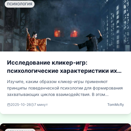
ПСИХОЛОГИЯ
Исследование кликер-игр:
психологические характеристики их
постепенного развития
Изучите, каким образом кликер-игры применяют
принципы поведенческой психологии для формирования
захватывающих циклов взаимодействия. В этом
технически подробном обзоре анализируются системы
2025-10-26
7
минут
TomMcfly
наград, механизмы прогресса и способы, с помощью
которых эти, на первый взгляд простые игры, искусно
удерживают внимание игроков благодаря тщательно
разработанным психологическим стимулам.