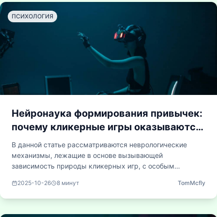
пользователей с разным уровнем навыков.
ПСИХОЛОГИЯ
Нейронаука формирования привычек:
почему кликерные игры оказываются
настолько привлекательными
В данной статье рассматриваются неврологические
механизмы, лежащие в основе вызывающей
зависимость природы кликерных игр, с особым
вниманием к дофаминовым петлям обратной связи,
2025-10-26
8
минут
TomMcfly
принципам оперантного обусловливания и тому, как эти
простые игры захватывают системы вознаграждения в
нашем мозге. Рассматривается, почему такое, казалось