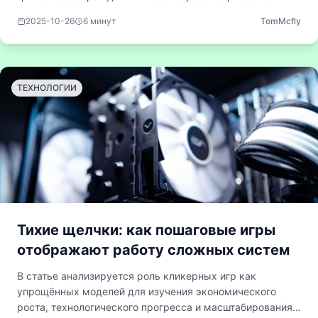
научные основы постепенного достижения целей,
2025-10-26
6
минут
TomMcfly
методы переменного подкрепления и их влияние на
вовлечённость игроков и мотивационные модели как в
игровых, так и в реальных условиях.
ТЕХНОЛОГИИ
Тихие щелчки: как пошаговые игры
отображают работу сложных систем
В статье анализируется роль кликерных игр как
упрощённых моделей для изучения экономического
роста, технологического прогресса и масштабирования