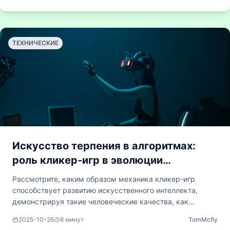
Изучаются нейробиологические основы
инкрементальных механик и их важное применение в
сфере образования и когнитивной терапии.
ТЕХНИЧЕСКИЕ
Искусство терпения в алгоритмах:
роль кликер-игр в эволюции
современного обучения
Рассмотрите, каким образом механика кликер-игр
искусственного интеллекта
способствует развитию искусственного интеллекта,
демонстрируя такие человеческие качества, как
терпение, упорство и эффективные стратегии принятия
2025-10-26
8
минут
TomMcfly
решений. В данном техническом исследовании