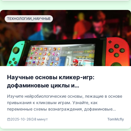
казалось бы, простые игры на самом деле формируют
важные практические умения в управлении ресурсами и
развитии терпения благодаря своим постепенным
ТЕХНОЛОГИИ_НАУЧНЫЕ
механикам и системе долгосрочных поощрений.
Научные основы кликер-игр:
дофаминовые циклы и
бихевиористское обусловливание.
Изучите нейробиологические основы, лежащие в основе
привыкания к кликовым играм. Узнайте, как
переменные схемы вознаграждения, дофаминовые
циклы обратной связи и постепенное нарастание
2025-10-26
8
минут
TomMcfly
сложности формируют захватывающие поведенческие
модели, которые удерживают игроков вовлечёнными