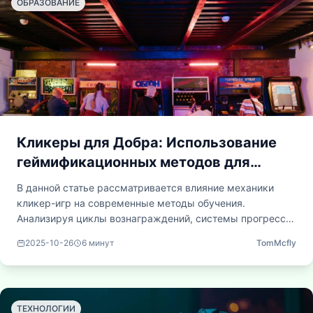
ОБРАЗОВАНИЕ
Кликеры для Добра: Использование
геймификационных методов для
повышения вовлеченности в
В данной статье рассматривается влияние механики
образовательной среде
кликер-игр на современные методы обучения.
Анализируя циклы вознаграждений, системы прогресса
и способы оперативной обратной связи, мы показываем,
2025-10-26
6
минут
TomMcfly
как преподаватели могут превратить традиционное
обучение в интересный и интерактивный процесс,
способствующий повышению мотивации студентов и
улучшению усвоения материала.
ТЕХНОЛОГИИ