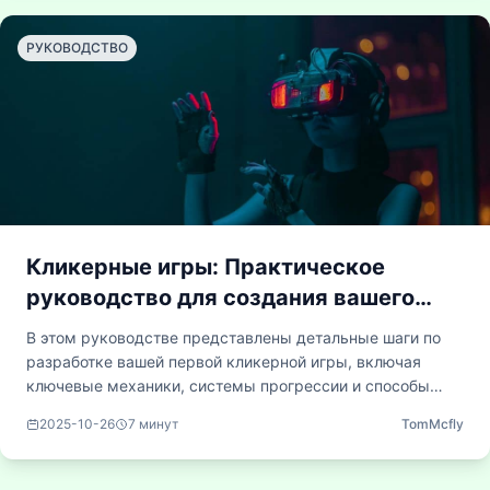
любителей, увлечённых игровым дизайном.
РУКОВОДСТВО
Кликерные игры: Практическое
руководство для создания вашего
первого инкрементального проекта
В этом руководстве представлены детальные шаги по
разработке вашей первой кликерной игры, включая
ключевые механики, системы прогрессии и способы
удержания внимания игроков. Вы узнаете, как создавать
2025-10-26
7
минут
TomMcfly
инкрементальные циклы обратной связи и
балансировать улучшения, чтобы обеспечить
увлекательный и полезный игровой процесс для