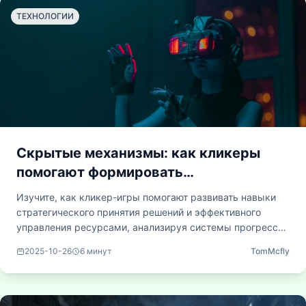
бы, простое действие, как постепенное нажатие, может
ТЕХНОЛОГИИ
стать столь непреодолимым, и что это сообщает о
человеческой психологии.
Скрытые механизмы: как кликеры
помогают формировать
стратегическое мышление
Изучите, как кликер-игры помогают развивать навыки
стратегического принятия решений и эффективного
управления ресурсами, анализируя системы прогрессии
игроков, механизмы автоматизации и структуры
2025-10-26
6
минут
TomMcfly
долгосрочного планирования в инкрементальных играх.
Узнайте, каким образом эти принципы могут быть
применены для решения реальных задач.