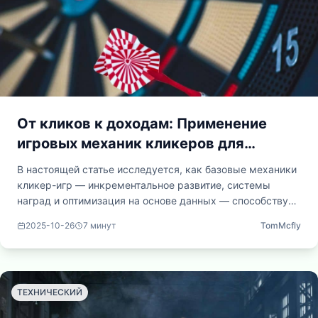
От кликов к доходам: Применение
игровых механик кликеров для
развития бизнеса
В настоящей статье исследуется, как базовые механики
кликер-игр — инкрементальное развитие, системы
наград и оптимизация на основе данных — способствуют
вовлечению сотрудников, улучшению рабочих процедур
2025-10-26
7
минут
TomMcfly
и организационному развитию. Также в работе
рассматриваются практические подходы к интеграции
геймификации в трудовую среду.
ТЕХНИЧЕСКИЙ