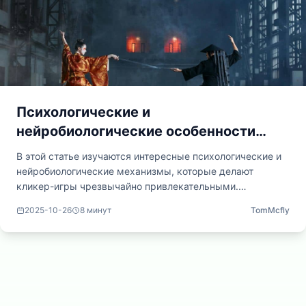
Психологические и
нейробиологические особенности
кликер-игр
В этой статье изучаются интересные психологические и
нейробиологические механизмы, которые делают
кликер-игры чрезвычайно привлекательными.
Рассматриваются такие концепции, как переменные
2025-10-26
8
минут
TomMcfly
вознаграждения, радость от постепенного достижения
целей и мозговые химические вещества, участвующие в
формировании привычечных циклов. Представлен
глубокий анализ причин, по которым «еще один клик»
может привести к продолжительной игровой сессии.