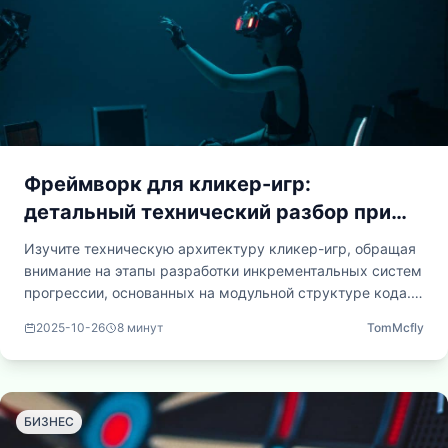
Также анализируется влияние принципов, делающих
кликер-игры привлекательными для пользователей, на
обучение машин мотивации, системам вознаграждения и
механизмам прогрессирующих достижений.
Фреймворк для кликер-игр:
детальный технический разбор при
разработке инкрементальных систем
Изучите техническую архитектуру кликер-игр, обращая
внимание на этапы разработки инкрементальных систем
прогрессии, основанных на модульной структуре кода.
Рассмотрите циклы обновлений, алгоритмы управления
2025-10-26
8
минут
TomMcfly
ресурсами и способы достижения сложного
эмерджентного игрового процесса за счёт
вычислительной изящности, реализуемой через простые
механики.
БИЗНЕС