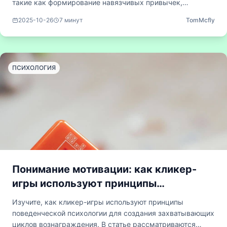
такие как формирование навязчивых привычек,
использование психологических уязвимостей и стирание
2025-10-26
7
минут
TomMcfly
границ между развлечением и манипулированием.
Приводятся конкретные примеры и призывается к
критическому обсуждению значимости ответственного
подхода при разработке игр.
ПСИХОЛОГИЯ
Понимание мотивации: как кликер-
игры используют принципы
поведенческой психологии
Изучите, как кликер-игры используют принципы
поведенческой психологии для создания захватывающих
циклов вознаграждения. В статье рассматриваются