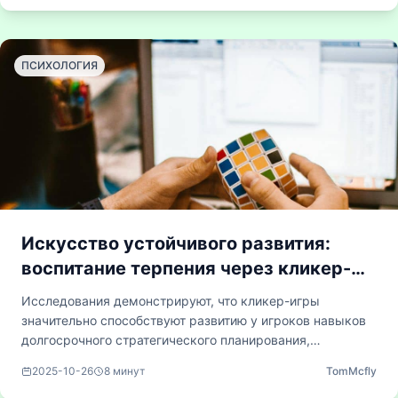
анализируется, каким образом инкрементальные
системы формируют основу для обучения моделей
машинного обучения через взаимодействие с системой
ПСИХОЛОГИЯ
вознаграждений.
Искусство устойчивого развития:
воспитание терпения через кликер-
игры
Исследования демонстрируют, что кликер-игры
значительно способствуют развитию у игроков навыков
долгосрочного стратегического планирования,
способности откладывать получение награды и
2025-10-26
8
минут
TomMcfly
последовательного достижения целей. Узнайте, как эти,