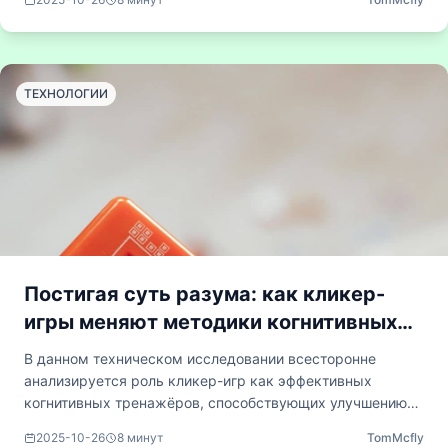
исследование раскрывает, как на первый взгляд
безобидные инкрементальные механики могут
превращаться в сложные инструменты эксплуатации,
рассматривая ситуации, в которых психологические
ТЕХНОЛОГИИ
триггеры ограничивают свободу выбора пользователя.
Постигая суть разума: как кликер-
игры меняют методики когнитивных
тренировок
В данном техническом исследовании всесторонне
анализируется роль кликер-игр как эффективных
когнитивных тренажёров, способствующих улучшению
навыков распознавания шаблонов, развитию системного
2025-10-26
8
минут
TomMcfly
мышления и способности к отсрочке вознаграждения.