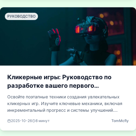
часами, одновременно открывая интересные стороны
человеческой психологии.
РУКОВОДСТВО
Кликерные игры: Руководство по
разработке вашего первого
инкрементального проекта
Освойте поэтапные техники создания увлекательных
кликерных игр. Изучите ключевые механики, включая
инкрементальный прогресс и системы улучшений.
Разберитесь в психологии игроков для создания
2025-10-26
8
минут
TomMcfly
эффективных циклов вознаграждений. Такой метод
идеально подходит для независимых разработчиков и