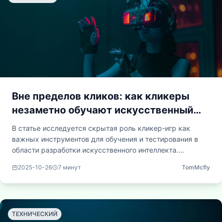
Вне пределов кликов: как кликеры
незаметно обучают искусственный
интеллект и воспроизводят поведение
В статье исследуется скрытая роль кликер-игр как
человека
важных инструментов для обучения и тестирования в
области разработки искусственного интеллекта.
Подробно рассматривается, каким образом простые и
2025-10-26
7
минут
TomMcfly
повторяющиеся кликовые интерфейсы способствуют
созданию благоприятных условий для алгоритмов
машинного обучения, что позволяет моделировать
поведение человека, проверять методы обучения с
ТЕХНИЧЕСКИЙ
подкреплением и имитировать экономические системы.