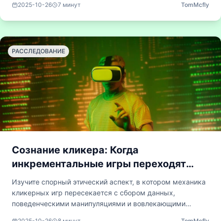
2025-10-26
7
минут
TomMcfly
масштабирования ресурсов и методы синхронизации
между клиентом и сервером, обеспечивающие
функционирование, казалось бы, простых игр.
РАССЛЕДОВАНИЕ
Сознание кликера: Когда
инкрементальные игры переходят
этические пределы
Изучите спорный этический аспект, в котором механика
кликерных игр пересекается с сбором данных,
поведенческими манипуляциями и вовлекающими
моделями, напоминающими азартные игры. Это
2025-10-26
8
минут
TomMcfly