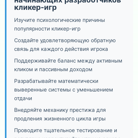
кликер-игр
Изучите психологические причины
популярности кликер-игр
Создайте удовлетворяющую обратную
связь для каждого действия игрока
Поддерживайте баланс между активным
кликом и пассивным доходом
Разрабатывайте математически
выверенные системы с уменьшением
отдачи
Внедряйте механику престижа для
продления жизненного цикла игры
Проводите тщательное тестирование и