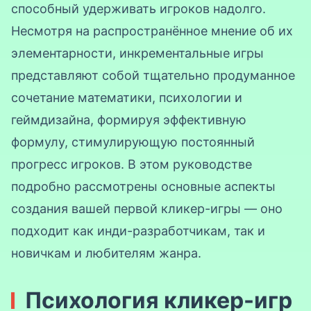
способный удерживать игроков надолго.
Несмотря на распространённое мнение об их
элементарности, инкрементальные игры
представляют собой тщательно продуманное
сочетание математики, психологии и
геймдизайна, формируя эффективную
формулу, стимулирующую постоянный
прогресс игроков. В этом руководстве
подробно рассмотрены основные аспекты
создания вашей первой кликер-игры — оно
подходит как инди-разработчикам, так и
новичкам и любителям жанра.
Психология кликер-игр