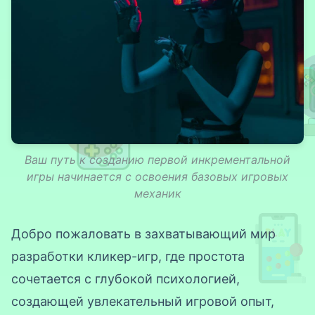
Ваш путь к созданию первой инкрементальной
игры начинается с освоения базовых игровых
механик
Добро пожаловать в захватывающий мир
разработки кликер-игр, где простота
сочетается с глубокой психологией,
создающей увлекательный игровой опыт,