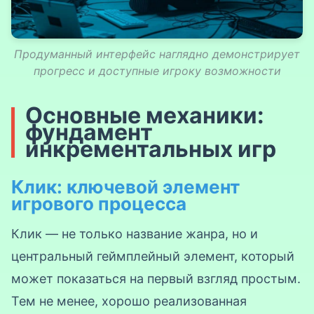
Продуманный интерфейс наглядно демонстрирует
прогресс и доступные игроку возможности
Основные механики:
фундамент
инкрементальных игр
Клик: ключевой элемент
игрового процесса
Клик — не только название жанра, но и
центральный геймплейный элемент, который
может показаться на первый взгляд простым.
Тем не менее, хорошо реализованная