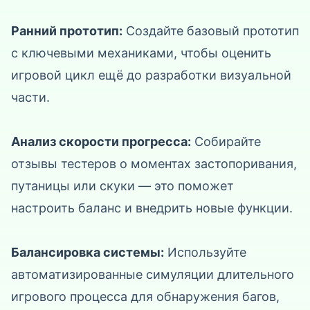
Ранний прототип:
Создайте базовый прототип
с ключевыми механиками, чтобы оценить
игровой цикл ещё до разработки визуальной
части.
Анализ скорости прогресса:
Собирайте
отзывы тестеров о моментах застопоривания,
путаницы или скуки — это поможет
настроить баланс и внедрить новые функции.
Балансировка системы:
Используйте
автоматизированные симуляции длительного
игрового процесса для обнаружения багов,