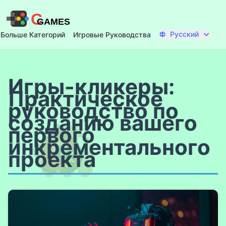
C
GAMES
Русский
Больше Категорий
Игровые Руководства
Игры-кликеры:
Практическое
руководство по
созданию вашего
первого
инкрементального
проекта