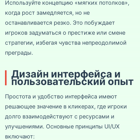
Используйте концепцию «мягких потолков»,
когда рост замедляется, но не
останавливается резко. Это побуждает
игроков задуматься о престиже или смене
стратегии, избегая чувства непреодолимой
преграды.
Дизайн интерфейса и
пользовательский опыт
Простота и удобство интерфейса имеют
решающее значение в кликерах, где игроки
долго взаимодействуют с ресурсами и
улучшениями. Основные принципы UI/UX
включают: