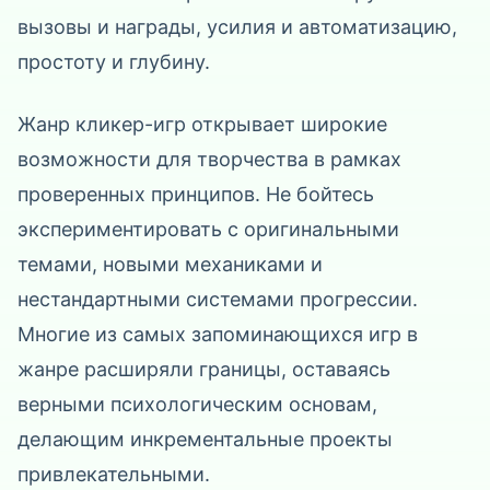
вызовы и награды, усилия и автоматизацию,
простоту и глубину.
Жанр кликер-игр открывает широкие
возможности для творчества в рамках
проверенных принципов. Не бойтесь
экспериментировать с оригинальными
темами, новыми механиками и
нестандартными системами прогрессии.
Многие из самых запоминающихся игр в
жанре расширяли границы, оставаясь
верными психологическим основам,
делающим инкрементальные проекты
привлекательными.