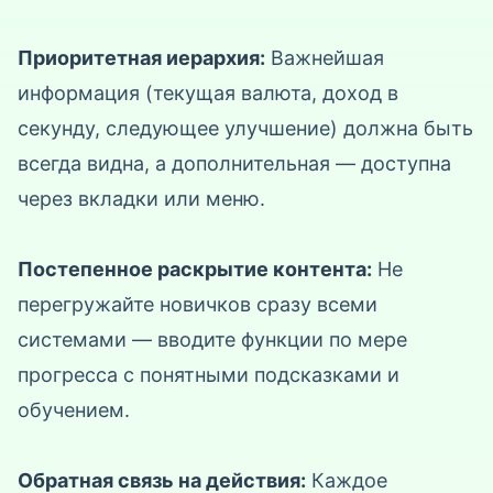
Приоритетная иерархия:
Важнейшая
информация (текущая валюта, доход в
секунду, следующее улучшение) должна быть
всегда видна, а дополнительная — доступна
через вкладки или меню.
Постепенное раскрытие контента:
Не
перегружайте новичков сразу всеми
системами — вводите функции по мере
прогресса с понятными подсказками и
обучением.
Обратная связь на действия:
Каждое