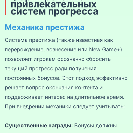
привлекательных
систем прогресса
Механика престижа
Система престижа (также известная как
перерождение, вознесение или New Game+)
позволяет игрокам осознанно сбросить
текущий прогресс ради получения
постоянных бонусов. Этот подход эффективно
решает вопрос окончания контента и
поддерживает интерес на длительное время.
При внедрении механики следует учитывать:
Существенные награды:
Бонусы должны