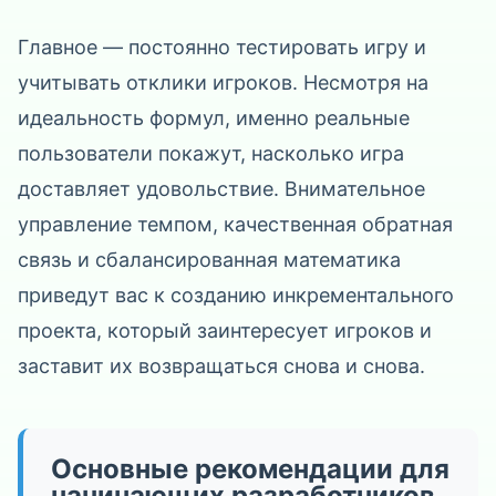
Главное — постоянно тестировать игру и
учитывать отклики игроков. Несмотря на
идеальность формул, именно реальные
пользователи покажут, насколько игра
доставляет удовольствие. Внимательное
управление темпом, качественная обратная
связь и сбалансированная математика
приведут вас к созданию инкрементального
проекта, который заинтересует игроков и
заставит их возвращаться снова и снова.
Основные рекомендации для
начинающих разработчиков