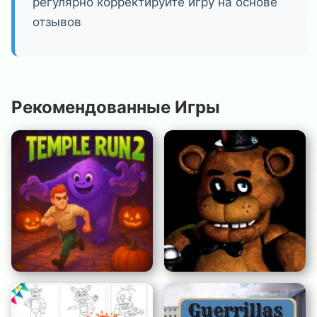
регулярно корректируйте игру на основе
отзывов
Рекомендованные Игры