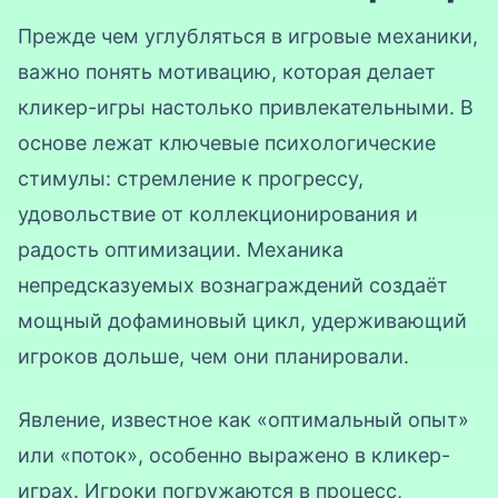
Прежде чем углубляться в игровые механики,
важно понять мотивацию, которая делает
кликер-игры настолько привлекательными. В
основе лежат ключевые психологические
стимулы: стремление к прогрессу,
удовольствие от коллекционирования и
радость оптимизации. Механика
непредсказуемых вознаграждений создаёт
мощный дофаминовый цикл, удерживающий
игроков дольше, чем они планировали.
Явление, известное как «оптимальный опыт»
или «поток», особенно выражено в кликер-
играх. Игроки погружаются в процесс,